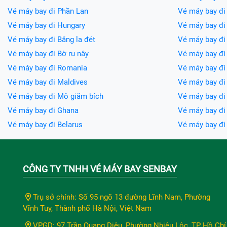
Vé máy bay đi Phần Lan
Vé máy bay đi
Vé máy bay đi Hungary
Vé máy bay đi 
Vé máy bay đi Băng la đét
Vé máy bay đi 
Vé máy bay đi Bờ ru nây
Vé máy bay đi
Vé máy bay đi Romania
Vé máy bay đi
Vé máy bay đi Maldives
Vé máy bay đi 
Vé máy bay đi Mô giăm bích
Vé máy bay đi
Vé máy bay đi Ghana
Vé máy bay đ
Vé máy bay đi Belarus
Vé máy bay đ
CÔNG TY TNHH VÉ MÁY BAY SENBAY
Trụ sở chính: Số 95 ngõ 13 đường Lĩnh Nam, Phường
Vĩnh Tuy, Thành phố Hà Nội, Việt Nam
VPGD: 97 Trần Quang Diệu, Phường Nhiêu Lộc, TP Hồ Chí