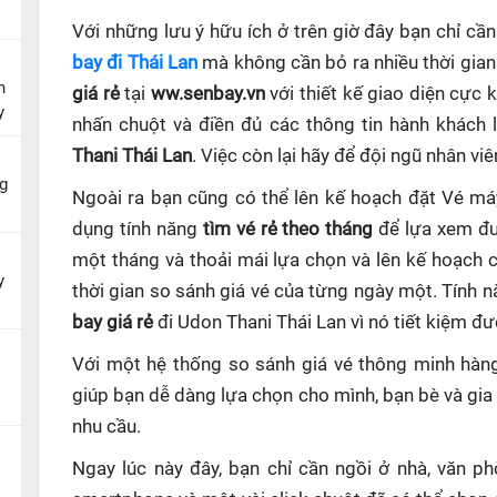
Với những lưu ý hữu ích ở trên giờ đây bạn chỉ c
bay đi Thái Lan
mà không cần bỏ ra nhiều thời gian
n
giá rẻ
tại
ww.senbay.vn
với thiết kế giao diện cực 
y
nhấn chuột và điền đủ các thông tin hành khách 
Thani Thái Lan
. Việc còn lại hãy để đội ngũ nhân vi
g
Ngoài ra bạn cũng có thể lên kế hoạch đặt Vé má
dụng tính năng
tìm vé rẻ theo tháng
để lựa xem đư
một tháng và thoải mái lựa chọn và lên kế hoạch
y
thời gian so sánh giá vé của từng ngày một. Tính 
bay giá rẻ
đi Udon Thani Thái Lan
vì nó tiết kiệm đư
Với một hệ thống so sánh giá vé thông minh hà
giúp
bạn dễ dàng lựa chọn cho mình, bạn bè và gia
nhu cầu.
Ngay lúc này đây, bạn chỉ cần ngồi ở nhà, văn p