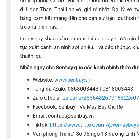
smartphone và một vài click chuột đã có thể chọn 
đi Udon Thani Thái Lan với giá rẻ nhất. Đại lý vé 
hãng cam kết mang đến cho bạn sự tiện lợi, thoải
trường hiện nay.
Lưu ý quý khách cần có mặt tại sân bay trước giờ 
tục xuất cảnh, an ninh soi chiếu... và các thủ tục
thuận lợi.
Nhắn ngay cho Senbay qua các kênh chính thức dướ
Website:
www.senbay.vn
Tổng đài/Zalo: 0868003443 | 0818003443
Zalo Official:
zalo.me/25364826771532260
c
Facebook: Senbay - Vé Máy Bay Giá Rẻ
n
Email: contact@senbay.vn
Tiktok:
https://www.tiktok.com/@vemaybay
Văn phòng Trụ sở: Số 95 ngõ 13 đường Lĩnh 