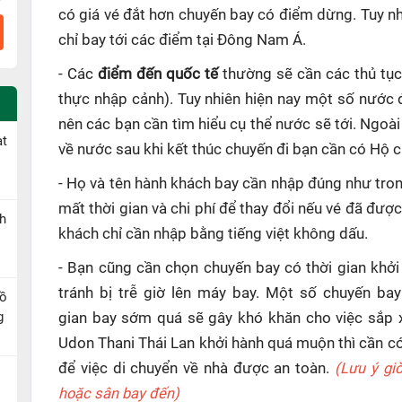
có giá vé đắt hơn chuyến bay có điểm dừng. Tuy n
chỉ bay tới các điểm tại Đông Nam Á.
- Các
điểm đến quốc tế
thường sẽ cần các thủ tục
thực nhập cảnh). Tuy nhiên hiện nay một số nước 
nên các bạn cần tìm hiểu cụ thể nước sẽ tới. Ngoài
ạt
về nước sau khi kết thúc chuyến đi bạn cần có Hộ ch
- Họ và tên hành khách bay cần nhập đúng như tron
mất thời gian và chi phí để thay đổi nếu vé đã đượ
h
khách chỉ cần nhập bằng tiếng việt không dấu.
- Bạn cũng cần chọn chuyến bay có thời gian khởi
tránh bị trễ giờ lên máy bay. Một số chuyến bay
Hồ
g
gian bay sớm quá sẽ gây khó khăn cho việc sắp x
Udon Thani Thái Lan khởi hành quá muộn thì cần c
để việc di chuyển về nhà được an toàn.
(Lưu ý gi
hoặc sân bay đến)