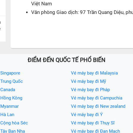
Việt Nam
Văn phòng Giao dịch: 97 Trần Quang Diệu, ph
u
ề
ĐIỂM ĐẾN QUỐC TẾ PHỔ BIẾN
 Singapore
Vé máy bay đi Malaysia
 Trung Quốc
Vé máy bay đi Mỹ
 Canada
Vé máy bay đi Pháp
i Hồng Kông
Vé máy bay đi Campuchia
i Myanmar
Vé máy bay đi New zealand
 Hà Lan
Vé máy bay đi Ý
 Cộng hòa Séc
Vé máy bay đi Thụy Sĩ
 Tây Ban Nha
Vé máy bay đi Đan Mạch