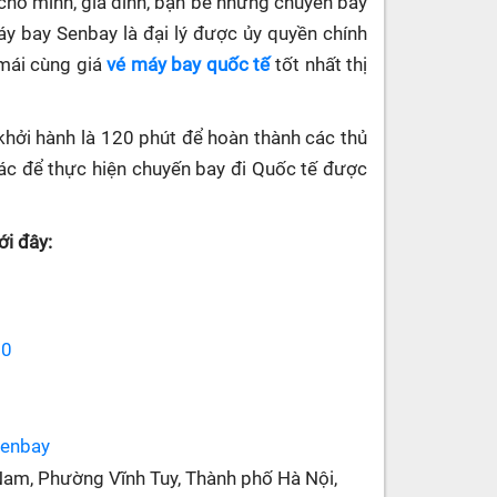
cho mình, gia đình, bạn bè những chuyến bay
máy bay Senbay
là đại lý được ủy quyền chính
 mái cùng giá
vé máy bay quốc tế
tốt nhất thị
khởi hành là 120 phút để hoàn thành các thủ
 khác để thực hiện chuyến bay đi Quốc tế được
i đây:
70
senbay
Nam, Phường Vĩnh Tuy, Thành phố Hà Nội,