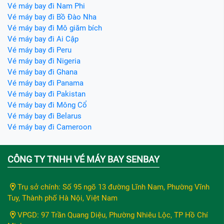
Vé máy bay đi Nam Phi
Vé máy bay đi Bồ Đào Nha
Vé máy bay đi Mô giăm bích
Vé máy bay đi Ai Cập
Vé máy bay đi Peru
Vé máy bay đi Nigeria
Vé máy bay đi Ghana
Vé máy bay đi Panama
Vé máy bay đi Pakistan
Vé máy bay đi Mông Cổ
Vé máy bay đi Belarus
Vé máy bay đi Cameroon
CÔNG TY TNHH VÉ MÁY BAY SENBAY
Trụ sở chính: Số 95 ngõ 13 đường Lĩnh Nam, Phường Vĩnh
Tuy, Thành phố Hà Nội, Việt Nam
VPGD: 97 Trần Quang Diệu, Phường Nhiêu Lộc, TP Hồ Chí