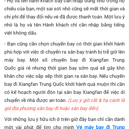
- Họ và tên hành khách bay cần nhập đúng như trong hộ
chiếu của bạn, một sai sót nhỏ cũng sẽ mất thời gian và
chi phí để thay đổi nếu vé đã được thanh toán. Một lưu ý
nhỏ là họ và tên Hành khách chỉ cần nhập bằng tiếng
việt không dấu.
- Bạn cũng cần chọn chuyến bay có thời gian khởi hành
phù hợp với việc di chuyển ra sân bay tránh bị trễ giờ lên
máy bay. Một số chuyến bay đi Xiangfan Trung
Quốc giá rẻ nhưng thời gian bay sớm quá sẽ gây khó
khăn cho việc sắp xếp thời gian ra sân bay. Nếu chuyến
bay đi Xiangfan Trung Quốc khởi hành quá muộn thì cần
có kế hoạch người đón tại sân bay Xiangfan để việc di
chuyển về nhà được an toàn.
(Lưu ý giờ cất & hạ cánh là
giờ địa phương sân bay đi hoặc sân bay đến)
Với những lưu ý hữu ích ở trên giờ đây bạn chỉ cần dành
một vài phút để tìm cho mình
Vé máy bay đi Trung