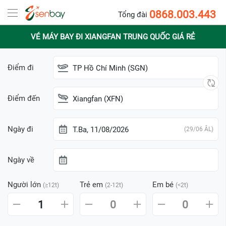
0868.003.443
Tổng đài
VÉ MÁY BAY ĐI XIANGFAN TRUNG QUỐC GIÁ RẺ
Điểm đi
TP Hồ Chí Minh (SGN)
Điểm đến
Xiangfan (XFN)
Ngày đi
T.Ba, 11/08/2026
(29/06 ÂL)
Ngày về
Người lớn
Trẻ em
Em bé
(≥12t)
(2-12t)
(<2t)
1
0
0