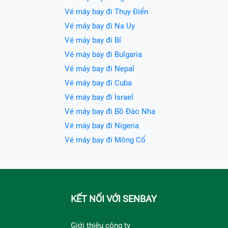
Vé máy bay đi Thụy Điển
Vé máy bay đi Na Uy
Vé máy bay đi Bỉ
Vé máy bay đi Bulgaria
Vé máy bay đi Nepal
Vé máy bay đi Cuba
Vé máy bay đi Israel
Vé máy bay đi Bồ Đào Nha
Vé máy bay đi Nigeria
Vé máy bay đi Mông Cổ
KẾT NỐI VỚI SENBAY
Giới thiệu công ty