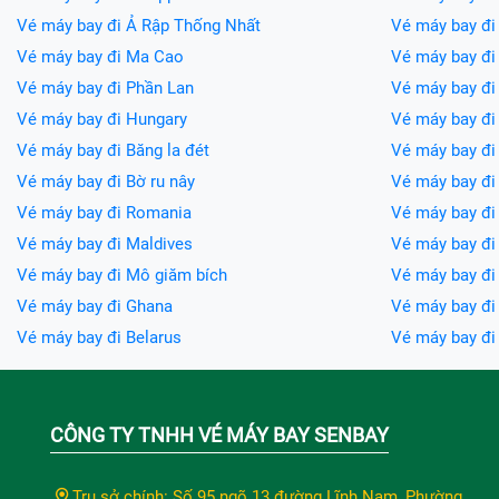
Vé máy bay đi Ả Rập Thống Nhất
Vé máy bay đi
Vé máy bay đi Ma Cao
Vé máy bay đi
Vé máy bay đi Phần Lan
Vé máy bay đi
Vé máy bay đi Hungary
Vé máy bay đi 
Vé máy bay đi Băng la đét
Vé máy bay đi 
Vé máy bay đi Bờ ru nây
Vé máy bay đi
Vé máy bay đi Romania
Vé máy bay đi
Vé máy bay đi Maldives
Vé máy bay đi 
Vé máy bay đi Mô giăm bích
Vé máy bay đi
Vé máy bay đi Ghana
Vé máy bay đ
Vé máy bay đi Belarus
Vé máy bay đ
CÔNG TY TNHH VÉ MÁY BAY SENBAY
Trụ sở chính: Số 95 ngõ 13 đường Lĩnh Nam, Phường