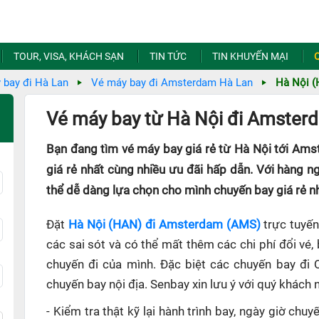
TOUR, VISA, KHÁCH SẠN
TIN TỨC
TIN KHUYẾN MẠI
 bay đi Hà Lan
Vé máy bay đi Amsterdam Hà Lan
Hà Nội 
Vé máy bay từ Hà Nội đi Amsterd
Bạn đang tìm vé máy bay giá rẻ từ Hà Nội tới Am
giá rẻ nhất cùng nhiều ưu đãi hấp dẫn. Với hàng 
thể dễ dàng lựa chọn cho mình chuyến bay giá rẻ nh
Đặt
Hà Nội (HAN) đi Amsterdam (AMS)
trực tuyến
các sai sót và có thể mất thêm các chi phí đổi vé,
chuyến đi của mình. Đặc biệt các chuyến bay đi 
chuyến bay nội địa. Senbay xin lưu ý với quý khách 
- Kiểm tra thật kỹ lại hành trình bay, ngày giờ ch