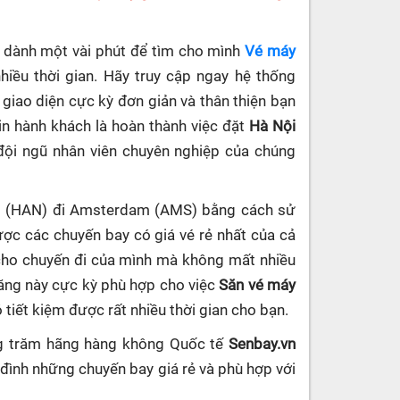
ần dành một vài phút để tìm cho mình
Vé máy
iều thời gian. Hãy truy cập ngay hệ thống
ế giao diện cực kỳ đơn giản và thân thiện bạn
in hành khách là hoàn thành việc đặt
Hà Nội
 đội ngũ nhân viên chuyên nghiệp của chúng
ội (HAN) đi Amsterdam (AMS) bằng cách sử
ợc các chuyến bay có giá vé rẻ nhất của cả
 cho chuyến đi của mình mà không mất nhiều
năng này cực kỳ phù hợp cho việc
Săn vé máy
ó tiết kiệm được rất nhiều thời gian cho bạn.
ng trăm hãng hàng không Quốc tế
Senbay.vn
 đình những chuyến bay giá rẻ và phù hợp với