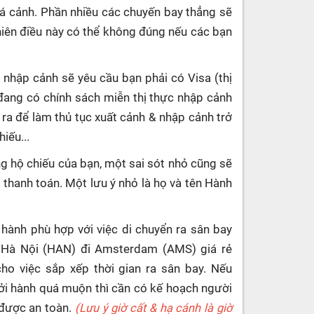
uá cảnh. Phần nhiều các chuyến bay thẳng sẽ
hiên điều này có thể không đúng nếu các bạn
 nhập cảnh sẽ yêu cầu bạn phải có Visa (thị
đang có chính sách miễn thị thực nhập cảnh
 ra để làm thủ tục xuất cảnh & nhập cảnh trở
iếu...
g hộ chiếu của bạn, một sai sót nhỏ cũng sẽ
c thanh toán. Một lưu ý nhỏ là họ và tên Hành
 hành phù hợp với việc di chuyển ra sân bay
y Hà Nội (HAN) đi Amsterdam (AMS) giá rẻ
o việc sắp xếp thời gian ra sân bay. Nếu
i hành quá muộn thì cần có kế hoạch người
 được an toàn.
(Lưu ý giờ cất & hạ cánh là giờ