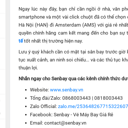
Ngay lúc này đây, bạn chỉ cần ngồi ở nhà, văn p
smartphone và một vài click chuột đã có thể chọn 
Hà Nội (HAN) đi Amsterdam (AMS) với giá rẻ nhất
quyền chính hãng cam kết mang đến cho bạn sự ti
tế
tốt nhất thị trường hiện nay.
Lưu ý quý khách cần có mặt tại sân bay trước giờ 
tục xuất cảnh, an ninh soi chiếu... và các thủ tục
thuận lợi.
Nhắn ngay cho Senbay qua các kênh chính thức dướ
Website:
www.senbay.vn
Tổng đài/Zalo: 0868003443 | 0818003443
c
Zalo Official:
zalo.me/25364826771532260
n
Facebook: Senbay - Vé Máy Bay Giá Rẻ
Email: contact@senbay.vn