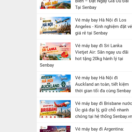
Biên – Đặt Ngay Giá Ưu Đãi
Tại Senbay
Vé máy bay Hà Nội đi Los
Angeles - Kinh nghiệm đặt vé
giá rẻ tại Senbay
Vé máy bay đi Sri Lanka
Vietjet Air: Săn ngay ưu đãi
hot tặng 20kg hành lý tại
Senbay
Vé máy bay Hà Nội đi
Auckland an toàn, tiết kiệm
thời gian tối đa cùng Senbay
Vé máy bay đi Brisbane nướ
Úc giá đại lý, giữ chỗ nhanh
chóng tại hệ thống Senbay.v
Vé máy bay đi Argentina: