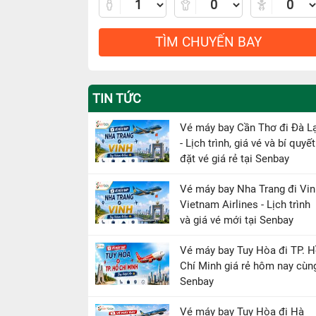
TÌM CHUYẾN BAY
TIN TỨC
Vé máy bay Cần Thơ đi Đà L
- Lịch trình, giá vé và bí quyết
đặt vé giá rẻ tại Senbay
Vé máy bay Nha Trang đi Vin
Vietnam Airlines - Lịch trình
và giá vé mới tại Senbay
Vé máy bay Tuy Hòa đi TP. 
Chí Minh giá rẻ hôm nay cùn
Senbay
Vé máy bay Tuy Hòa đi Hà