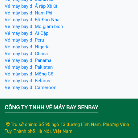
Vé máy bay đi Ả rập Xê út
Vé máy bay đi Nam Phi
Vé máy bay đi Bồ Đào Nha
Vé máy bay đi Mô giăm bích
Vé máy bay đi Ai Cập
Vé máy bay đi Peru
Vé máy bay đi Nigeria
Vé máy bay đi Ghana
Vé máy bay đi Panama
Vé máy bay đi Pakistan
Vé máy bay đi Mông Cổ
Vé máy bay đi Belarus
Vé máy bay đi Cameroon
CÔNG TY TNHH VÉ MÁY BAY SENBAY
Trụ sở chính: Số 95 ngõ 13 đường Lĩnh Nam, Phường Vĩnh
Tuy, Thành phố Hà Nội, Việt Nam