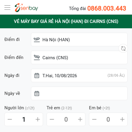
0868.003.443
Tổng đài
VÉ MÁY BAY GIÁ RẺ HÀ NỘI (HAN) ĐI CAIRNS (CNS)
Điểm đi
Hà Nội (HAN)
Điểm đến
Cairns (CNS)
Ngày đi
T.Hai, 10/08/2026
(28/06 ÂL)
Ngày về
Người lớn
Trẻ em
Em bé
(≥12t)
(2-12t)
(<2t)
1
0
0