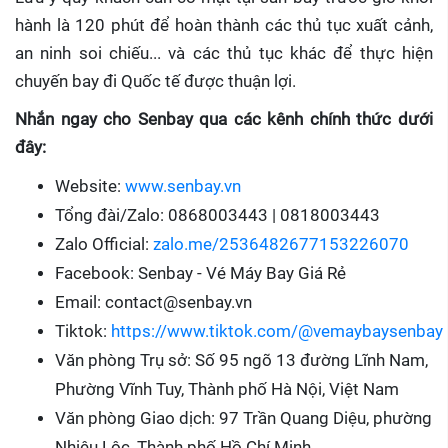
hành là 120 phút để hoàn thành các thủ tục xuất cảnh,
an ninh soi chiếu... và các thủ tục khác để thực hiện
chuyến bay đi Quốc tế được thuận lợi.
Nhắn ngay cho Senbay qua các kênh chính thức dưới
đây:
Website:
www.senbay.vn
Tổng đài/Zalo: 0868003443 | 0818003443
Zalo Official:
zalo.me/2536482677153226070
Facebook: Senbay - Vé Máy Bay Giá Rẻ
Email: contact@senbay.vn
Tiktok:
https://www.tiktok.com/@vemaybaysenbay
Văn phòng Trụ sở: Số 95 ngõ 13 đường Lĩnh Nam,
Phường Vĩnh Tuy, Thành phố Hà Nội, Việt Nam
Văn phòng Giao dịch: 97 Trần Quang Diệu, phường
Nhiêu Lộc, Thành phố Hồ Chí Minh.