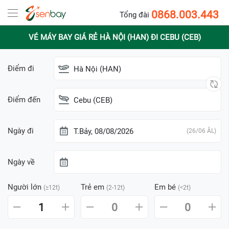
0868.003.443
Tổng đài
VÉ MÁY BAY GIÁ RẺ HÀ NỘI (HAN) ĐI CEBU (CEB)
Điểm đi
Hà Nội (HAN)
Điểm đến
Cebu (CEB)
Ngày đi
T.Bảy, 08/08/2026
(26/06 ÂL)
Ngày về
Người lớn
Trẻ em
Em bé
(≥12t)
(2-12t)
(<2t)
1
0
0