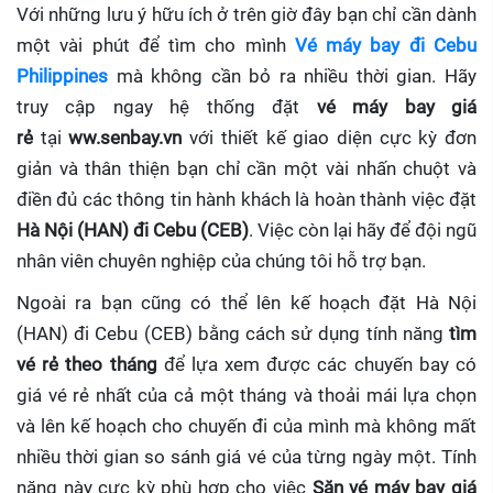
Với những lưu ý hữu ích ở trên giờ đây bạn chỉ cần dành
một vài phút để tìm cho mình
Vé máy bay đi Cebu
Philippines
mà không cần bỏ ra nhiều thời gian. Hãy
truy cập ngay hệ thống đặt
vé máy bay giá
rẻ
tại
ww.senbay.vn
với thiết kế giao diện cực kỳ đơn
giản và thân thiện bạn chỉ cần một vài nhấn chuột và
điền đủ các thông tin hành khách là hoàn thành việc đặt
Hà Nội (HAN) đi Cebu (CEB)
. Việc còn lại hãy để đội ngũ
nhân viên chuyên nghiệp của chúng tôi hỗ trợ bạn.
Ngoài ra bạn cũng có thể lên kế hoạch đặt Hà Nội
(HAN) đi Cebu (CEB) bằng cách sử dụng tính năng
tìm
vé rẻ theo tháng
để lựa xem được các chuyến bay có
giá vé rẻ nhất của cả một tháng và thoải mái lựa chọn
và lên kế hoạch cho chuyến đi của mình mà không mất
nhiều thời gian so sánh giá vé của từng ngày một. Tính
năng này cực kỳ phù hợp cho việc
Săn vé máy bay giá