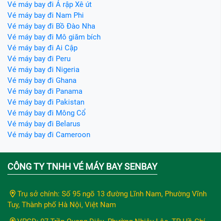
Vé máy bay đi Ả rập Xê út
Vé máy bay đi Nam Phi
Vé máy bay đi Bồ Đào Nha
Vé máy bay đi Mô giăm bích
Vé máy bay đi Ai Cập
Vé máy bay đi Peru
Vé máy bay đi Nigeria
Vé máy bay đi Ghana
Vé máy bay đi Panama
Vé máy bay đi Pakistan
Vé máy bay đi Mông Cổ
Vé máy bay đi Belarus
Vé máy bay đi Cameroon
CÔNG TY TNHH VÉ MÁY BAY SENBAY
Trụ sở chính: Số 95 ngõ 13 đường Lĩnh Nam, Phường Vĩnh
Tuy, Thành phố Hà Nội, Việt Nam