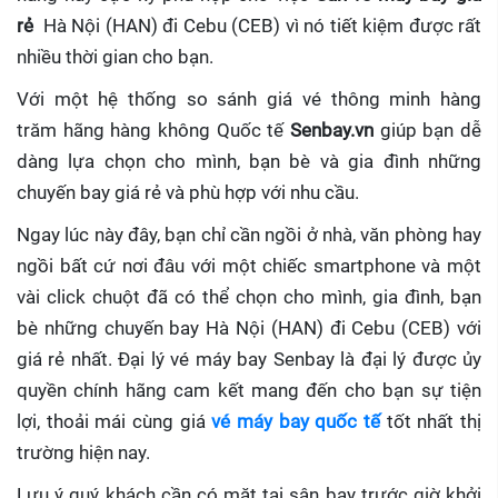
rẻ
Hà Nội (HAN) đi Cebu (CEB)
vì nó tiết kiệm được rất
nhiều thời gian cho bạn.
Với một hệ thống so sánh giá vé thông minh hàng
trăm hãng hàng không Quốc tế
Senbay.vn
giúp
bạn dễ
dàng lựa chọn cho mình, bạn bè và gia đình những
chuyến bay giá rẻ và phù hợp với nhu cầu.
Ngay lúc này đây, bạn chỉ cần ngồi ở nhà, văn phòng hay
ngồi bất cứ nơi đâu với một chiếc smartphone và một
vài click chuột đã có thể chọn cho mình, gia đình, bạn
bè những chuyến bay Hà Nội (HAN) đi Cebu (CEB) với
giá rẻ nhất. Đại lý vé máy bay Senbay
là đại lý được ủy
quyền chính hãng cam kết mang đến cho bạn sự tiện
lợi, thoải mái cùng giá
vé máy bay quốc tế
tốt nhất thị
trường hiện nay.
Lưu ý quý khách cần có mặt tại sân bay trước giờ khởi