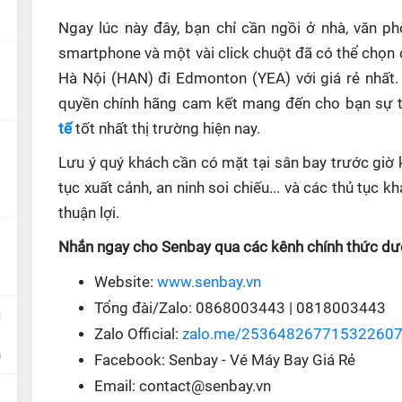
Ngay lúc này đây, bạn chỉ cần ngồi ở nhà, văn p
smartphone và một vài click chuột đã có thể chọn 
Hà Nội (HAN) đi Edmonton (YEA) với giá rẻ nhất.
quyền chính hãng cam kết mang đến cho bạn sự ti
tế
tốt nhất thị trường hiện nay.
Lưu ý quý khách cần có mặt tại sân bay trước giờ 
tục xuất cảnh, an ninh soi chiếu... và các thủ tục
thuận lợi.
Nhắn ngay cho Senbay qua các kênh chính thức dướ
Website:
www.senbay.vn
Tổng đài/Zalo: 0868003443 | 0818003443
c
Zalo Official:
zalo.me/25364826771532260
n
Facebook: Senbay - Vé Máy Bay Giá Rẻ
Email: contact@senbay.vn