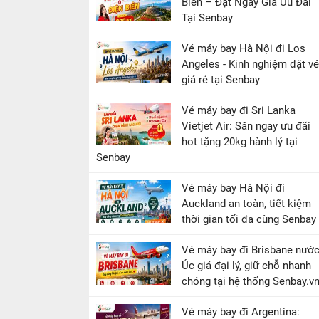
Biên – Đặt Ngay Giá Ưu Đãi
Tại Senbay
Vé máy bay Hà Nội đi Los
Angeles - Kinh nghiệm đặt vé
giá rẻ tại Senbay
Vé máy bay đi Sri Lanka
Vietjet Air: Săn ngay ưu đãi
hot tặng 20kg hành lý tại
Senbay
Vé máy bay Hà Nội đi
Auckland an toàn, tiết kiệm
thời gian tối đa cùng Senbay
Vé máy bay đi Brisbane nướ
Úc giá đại lý, giữ chỗ nhanh
chóng tại hệ thống Senbay.v
Vé máy bay đi Argentina: