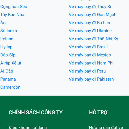
 Cộng hòa Séc
Vé máy bay đi Thụy Sĩ
 Tây Ban Nha
Vé máy bay đi Đan Mạch
 Áo
Vé máy bay đi Ba Lan
Sri lanka
Vé máy bay đi Ukraine
Ireland
Vé máy bay đi Thổ Nhĩ Kỳ
 Hy lạp
Vé máy bay đi Brazil
 Đảo Síp
Vé máy bay đi Mexico
Ả rập Xê út
Vé máy bay đi Nam Phi
 Ai Cập
Vé máy bay đi Peru
i Panama
Vé máy bay đi Pakistan
i Cameroon
CHÍNH SÁCH CÔNG TY
HỖ TRỢ
Điều khoản sử dụng
Hướng dẫn đặt vé