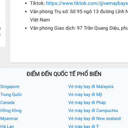
Tiktok:
https://www.tiktok.com/@vemaybay
Văn phòng Trụ sở: Số 95 ngõ 13 đường Lĩnh 
Việt Nam
Văn phòng Giao dịch: 97 Trần Quang Diệu, ph
u
ề
ĐIỂM ĐẾN QUỐC TẾ PHỔ BIẾN
 Singapore
Vé máy bay đi Malaysia
 Trung Quốc
Vé máy bay đi Mỹ
 Canada
Vé máy bay đi Pháp
i Hồng Kông
Vé máy bay đi Campuchia
i Myanmar
Vé máy bay đi New zealand
 Hà Lan
Vé máy bay đi Ý