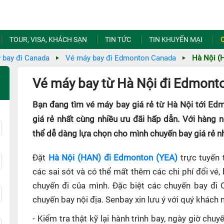
TOUR, VISA, KHÁCH SẠN
TIN TỨC
TIN KHUYẾN MẠI
 bay đi Canada
Vé máy bay đi Edmonton Canada
Hà Nội (
Vé máy bay từ Hà Nội đi Edmonto
Bạn đang tìm vé máy bay giá rẻ từ Hà Nội tới Ed
giá rẻ nhất cùng nhiều ưu đãi hấp dẫn. Với hàng 
thể dễ dàng lựa chọn cho mình chuyến bay giá rẻ nh
Đặt
Hà Nội (HAN) đi Edmonton (YEA)
trực tuyến 
các sai sót và có thể mất thêm các chi phí đổi vé,
chuyến đi của mình. Đặc biệt các chuyến bay đi 
chuyến bay nội địa. Senbay xin lưu ý với quý khách 
- Kiểm tra thật kỹ lại hành trình bay, ngày giờ ch