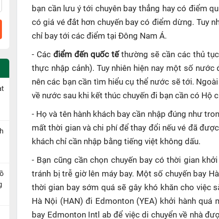
bạn cần lưu ý tới chuyên bay thẳng hay có điểm q
có giá vé đắt hơn chuyến bay có điểm dừng. Tuy n
chỉ bay tới các điểm tại Đông Nam Á.
- Các
điểm đến quốc tế
thường sẽ cần các thủ tục
thực nhập cảnh). Tuy nhiên hiện nay một số nước 
nên các bạn cần tìm hiểu cụ thể nước sẽ tới. Ngoài
ạt
về nước sau khi kết thúc chuyến đi bạn cần có Hộ ch
- Họ và tên hành khách bay cần nhập đúng như tron
mất thời gian và chi phí để thay đổi nếu vé đã đượ
h
khách chỉ cần nhập bằng tiếng việt không dấu.
- Bạn cũng cần chọn chuyến bay có thời gian khởi
Hồ
tránh bị trễ giờ lên máy bay. Một số chuyến bay 
g
thời gian bay sớm quá sẽ gây khó khăn cho việc s
Hà Nội (HAN) đi Edmonton (YEA) khởi hành quá m
bay Edmonton Intl ab để việc di chuyển về nhà đư