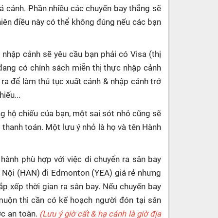
uá cảnh. Phần nhiều các chuyến bay thẳng sẽ
hiên điều này có thể không đúng nếu các bạn
 nhập cảnh sẽ yêu cầu bạn phải có Visa (thị
đang có chính sách miễn thị thực nhập cảnh
 ra để làm thủ tục xuất cảnh & nhập cảnh trở
iếu...
g hộ chiếu của bạn, một sai sót nhỏ cũng sẽ
c thanh toán. Một lưu ý nhỏ là họ và tên Hành
 hành phù hợp với việc di chuyển ra sân bay
Hà Nội (HAN) đi Edmonton (YEA) giá rẻ nhưng
ắp xếp thời gian ra sân bay. Nếu chuyến bay
uộn thì cần có kế hoạch người đón tại sân
ợc an toàn.
(Lưu ý giờ cất & hạ cánh là giờ địa