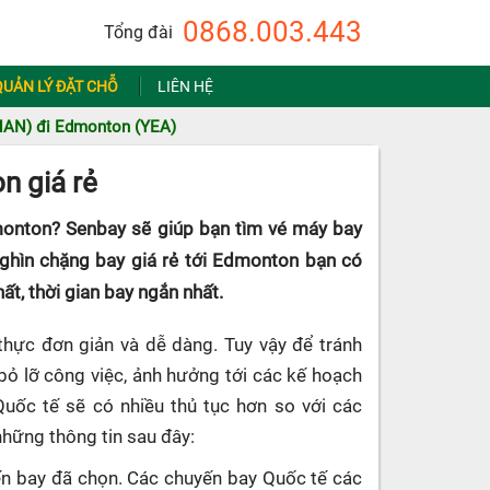
0868.003.443
Tổng đài
QUẢN LÝ ĐẶT CHỖ
LIÊN HỆ
HAN) đi Edmonton (YEA)
n giá rẻ
monton? Senbay sẽ giúp bạn tìm vé máy bay
nghìn chặng bay giá rẻ tới Edmonton bạn có
ất, thời gian bay ngắn nhất.
thực đơn giản và dễ dàng. Tuy vậy để tránh
 bỏ lỡ công việc, ảnh hưởng tới các kế hoạch
Quốc tế sẽ có nhiều thủ tục hơn so với các
những thông tin sau đây:
uyến bay đã chọn. Các chuyến bay Quốc tế các