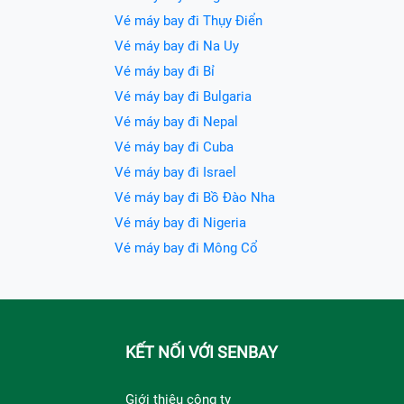
Vé máy bay đi Thụy Điển
Vé máy bay đi Na Uy
Vé máy bay đi Bỉ
Vé máy bay đi Bulgaria
Vé máy bay đi Nepal
Vé máy bay đi Cuba
Vé máy bay đi Israel
Vé máy bay đi Bồ Đào Nha
Vé máy bay đi Nigeria
Vé máy bay đi Mông Cổ
KẾT NỐI VỚI SENBAY
Giới thiệu công ty