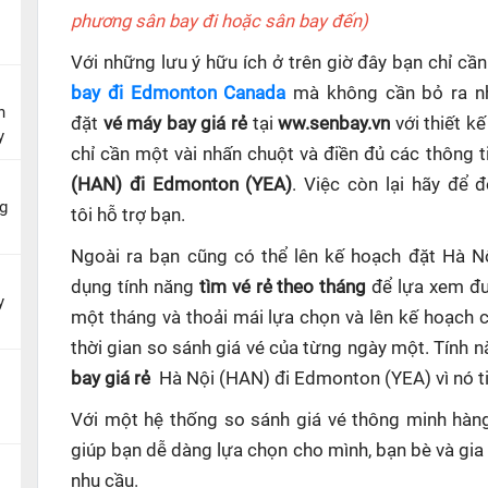
phương sân bay đi hoặc sân bay đến)
Với những lưu ý hữu ích ở trên giờ đây bạn chỉ c
bay đi Edmonton Canada
mà không cần bỏ ra nhi
n
đặt
vé máy bay giá rẻ
tại
ww.senbay.vn
với thiết k
y
chỉ cần một vài nhấn chuột và điền đủ các thông t
(HAN) đi Edmonton (YEA)
. Việc còn lại hãy để 
g
tôi hỗ trợ bạn.
Ngoài ra bạn cũng có thể lên kế hoạch đặt Hà 
dụng tính năng
tìm vé rẻ theo tháng
để lựa xem đư
y
một tháng và thoải mái lựa chọn và lên kế hoạch
thời gian so sánh giá vé của từng ngày một. Tính 
bay giá rẻ
Hà Nội (HAN) đi Edmonton (YEA)
vì nó 
Với một hệ thống so sánh giá vé thông minh hà
giúp
bạn dễ dàng lựa chọn cho mình, bạn bè và gia
nhu cầu.