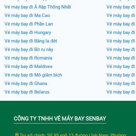
Vé máy bay đi Ả Rập Thống Nhất
Vé máy bay đi
Vé máy bay đi Ma Cao
Vé máy bay đi
Vé máy bay đi Phần Lan
Vé máy bay đi
Vé máy bay đi Hungary
Vé máy bay đi 
Vé máy bay đi Băng la đét
Vé máy bay đi 
Vé máy bay đi Bờ ru nây
Vé máy bay đi
Vé máy bay đi Romania
Vé máy bay đi
Vé máy bay đi Maldives
Vé máy bay đi 
Vé máy bay đi Mô giăm bích
Vé máy bay đi
Vé máy bay đi Ghana
Vé máy bay đ
Vé máy bay đi Belarus
Vé máy bay đ
CÔNG TY TNHH VÉ MÁY BAY SENBAY
Trụ sở chính: Số 95 ngõ 13 đường Lĩnh Nam, Phường