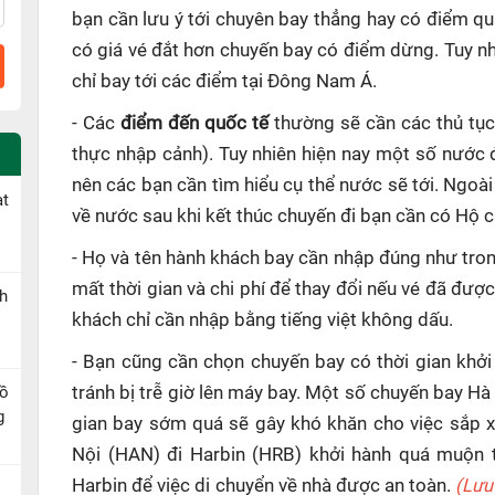
bạn cần lưu ý tới chuyên bay thẳng hay có điểm q
có giá vé đắt hơn chuyến bay có điểm dừng. Tuy n
chỉ bay tới các điểm tại Đông Nam Á.
- Các
điểm đến quốc tế
thường sẽ cần các thủ tục
thực nhập cảnh). Tuy nhiên hiện nay một số nước 
nên các bạn cần tìm hiểu cụ thể nước sẽ tới. Ngoài
ạt
về nước sau khi kết thúc chuyến đi bạn cần có Hộ ch
- Họ và tên hành khách bay cần nhập đúng như tron
mất thời gian và chi phí để thay đổi nếu vé đã đượ
h
khách chỉ cần nhập bằng tiếng việt không dấu.
- Bạn cũng cần chọn chuyến bay có thời gian khởi
Hồ
tránh bị trễ giờ lên máy bay. Một số chuyến bay Hà
g
gian bay sớm quá sẽ gây khó khăn cho việc sắp x
Nội (HAN) đi Harbin (HRB) khởi hành quá muộn t
Harbin để việc di chuyển về nhà được an toàn.
(Lưu