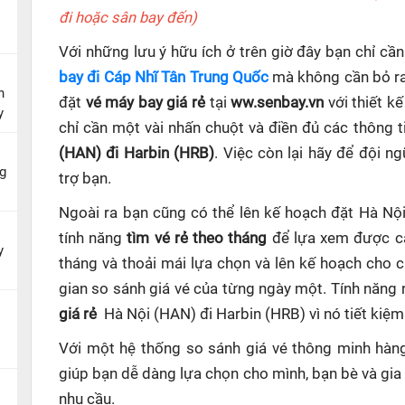
đi hoặc sân bay đến)
Với những lưu ý hữu ích ở trên giờ đây bạn chỉ c
bay đi Cáp Nhĩ Tân Trung Quốc
mà không cần bỏ ra 
n
đặt
vé máy bay giá rẻ
tại
ww.senbay.vn
với thiết k
y
chỉ cần một vài nhấn chuột và điền đủ các thông t
(HAN) đi Harbin (HRB)
. Việc còn lại hãy để đội n
g
trợ bạn.
Ngoài ra bạn cũng có thể lên kế hoạch đặt Hà Nộ
tính năng
tìm vé rẻ theo tháng
để lựa xem được cá
y
tháng và thoải mái lựa chọn và lên kế hoạch cho 
gian so sánh giá vé của từng ngày một. Tính năng
giá rẻ
Hà Nội (HAN) đi Harbin (HRB)
vì nó tiết kiệ
Với một hệ thống so sánh giá vé thông minh hà
giúp
bạn dễ dàng lựa chọn cho mình, bạn bè và gia
nhu cầu.