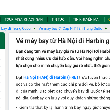
TOUR, VISA, KHÁCH SẠN
TIN TỨC
TIN KHUYẾN MẠI
 bay đi Trung Quốc
Vé máy bay đi Cáp Nhĩ Tân Trung Quốc
Vé máy bay từ Hà Nội đi Harbin gi
Bạn đang tìm vé máy bay giá rẻ từ Hà Nội tới Harb
nhất cùng nhiều ưu đãi hấp dẫn. Với hàng nghìn ch
lựa chọn cho mình chuyến bay giá rẻ nhất, thời gian
Đặt
Hà Nội (HAN) đi Harbin (HRB)
trực tuyến thực đ
sót và có thể mất thêm các chi phí đổi vé, bỏ lỡ 
đi của mình. Đặc biệt các chuyến bay đi Quốc tế s
nội địa. Senbay xin lưu ý với quý khách những thông
- Kiểm tra thật kỹ lại hành trình bay, ngày giờ ch