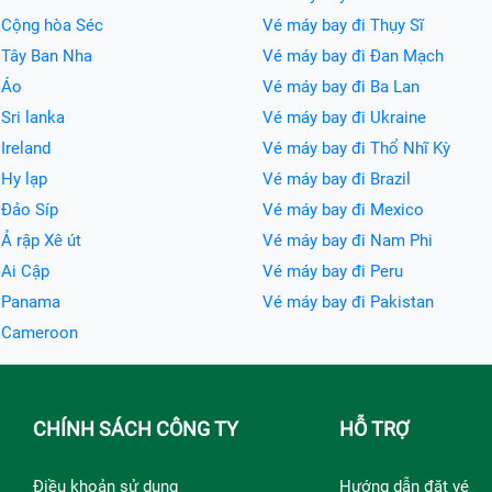
 Cộng hòa Séc
Vé máy bay đi Thụy Sĩ
 Tây Ban Nha
Vé máy bay đi Đan Mạch
 Áo
Vé máy bay đi Ba Lan
Sri lanka
Vé máy bay đi Ukraine
Ireland
Vé máy bay đi Thổ Nhĩ Kỳ
 Hy lạp
Vé máy bay đi Brazil
 Đảo Síp
Vé máy bay đi Mexico
Ả rập Xê út
Vé máy bay đi Nam Phi
 Ai Cập
Vé máy bay đi Peru
i Panama
Vé máy bay đi Pakistan
i Cameroon
CHÍNH SÁCH CÔNG TY
HỖ TRỢ
Điều khoản sử dụng
Hướng dẫn đặt vé