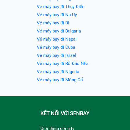
Vé máy bay đi Thụy Điển
Vé máy bay đi Na Uy
Vé máy bay đi Bỉ
Vé máy bay đi Bulgaria
Vé máy bay đi Nepal
Vé máy bay đi Cuba
Vé máy bay đi Israel
Vé máy bay đi Bồ Đào Nha
Vé máy bay đi Nigeria
Vé máy bay đi Mông Cổ
KẾT NỐI VỚI SENBAY
Giới thiệu công ty