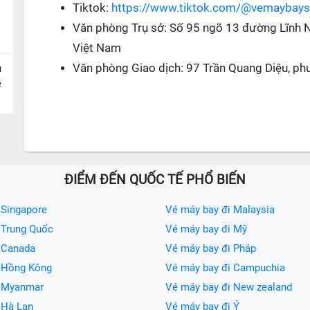
Tiktok:
https://www.tiktok.com/@vemaybay
Văn phòng Trụ sở: Số 95 ngõ 13 đường Lĩnh 
Việt Nam
Văn phòng Giao dịch: 97 Trần Quang Diệu, ph
u
ề
ĐIỂM ĐẾN QUỐC TẾ PHỔ BIẾN
 Singapore
Vé máy bay đi Malaysia
 Trung Quốc
Vé máy bay đi Mỹ
 Canada
Vé máy bay đi Pháp
i Hồng Kông
Vé máy bay đi Campuchia
i Myanmar
Vé máy bay đi New zealand
 Hà Lan
Vé máy bay đi Ý