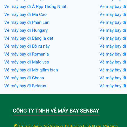
Vé máy bay đi Ả Rập Thống Nhất
Vé máy bay đi
Vé máy bay đi Ma Cao
Vé máy bay đi
Vé máy bay đi Phần Lan
Vé máy bay đi
Vé máy bay đi Hungary
Vé máy bay đi 
Vé máy bay đi Băng la đét
Vé máy bay đi 
Vé máy bay đi Bờ ru nây
Vé máy bay đi
Vé máy bay đi Romania
Vé máy bay đi
Vé máy bay đi Maldives
Vé máy bay đi 
Vé máy bay đi Mô giăm bích
Vé máy bay đi
Vé máy bay đi Ghana
Vé máy bay đ
Vé máy bay đi Belarus
Vé máy bay đ
CÔNG TY TNHH VÉ MÁY BAY SENBAY
Trụ sở chính: Số 95 ngõ 13 đường Lĩnh Nam, Phường