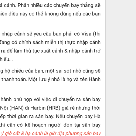
uá cảnh. Phần nhiều các chuyến bay thẳng sẽ
hiên điều này có thể không đúng nếu các bạn
 nhập cảnh sẽ yêu cầu bạn phải có Visa (thị
đang có chính sách miễn thị thực nhập cảnh
 ra để làm thủ tục xuất cảnh & nhập cảnh trở
iếu...
g hộ chiếu của bạn, một sai sót nhỏ cũng sẽ
c thanh toán. Một lưu ý nhỏ là họ và tên Hành
 hành phù hợp với việc di chuyển ra sân bay
 Nội (HAN) đi Harbin (HRB) giá rẻ nhưng thời
ếp thời gian ra sân bay. Nếu chuyến bay Hà
hì cần có kế hoạch người đón tại sân bay
 ý giờ cất & hạ cánh là giờ địa phương sân bay