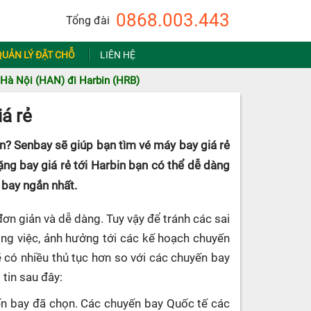
0868.003.443
Tổng đài
QUẢN LÝ ĐẶT CHỖ
LIÊN HỆ
Hà Nội (HAN) đi Harbin (HRB)
á rẻ
in? Senbay sẽ giúp bạn tìm vé máy bay giá rẻ
ặng bay giá rẻ tới Harbin bạn có thể dễ dàng
 bay ngắn nhất.
ơn giản và dễ dàng. Tuy vậy để tránh các sai
công việc, ảnh hưởng tới các kế hoạch chuyến
ẽ có nhiều thủ tục hơn so với các chuyến bay
 tin sau đây:
uyến bay đã chọn. Các chuyến bay Quốc tế các