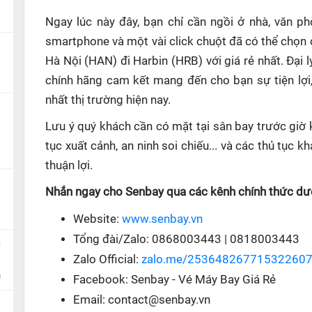
Ngay lúc này đây, bạn chỉ cần ngồi ở nhà, văn p
smartphone và một vài click chuột đã có thể chọn 
Hà Nội (HAN) đi Harbin (HRB) với giá rẻ nhất. Đại
chính hãng cam kết mang đến cho bạn sự tiện lợi
nhất thị trường hiện nay.
Lưu ý quý khách cần có mặt tại sân bay trước giờ 
tục xuất cảnh, an ninh soi chiếu... và các thủ tục
thuận lợi.
Nhắn ngay cho Senbay qua các kênh chính thức dướ
Website:
www.senbay.vn
Tổng đài/Zalo: 0868003443 | 0818003443
c
Zalo Official:
zalo.me/25364826771532260
n
Facebook: Senbay - Vé Máy Bay Giá Rẻ
Email: contact@senbay.vn