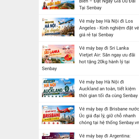
Biên – Đặt Ngay Giá Ưu Đãi
Tại Senbay
Vé máy bay Hà Nội đi Los
Angeles - Kinh nghiệm đặt vé
giá rẻ tại Senbay
Vé máy bay đi Sri Lanka
Vietjet Air: Săn ngay ưu đãi
hot tặng 20kg hành lý tại
Senbay
Vé máy bay Hà Nội đi
Auckland an toàn, tiết kiệm
thời gian tối đa cùng Senbay
Vé máy bay đi Brisbane nướ
Úc giá đại lý, giữ chỗ nhanh
chóng tại hệ thống Senbay.v
Vé máy bay đi Argentina: