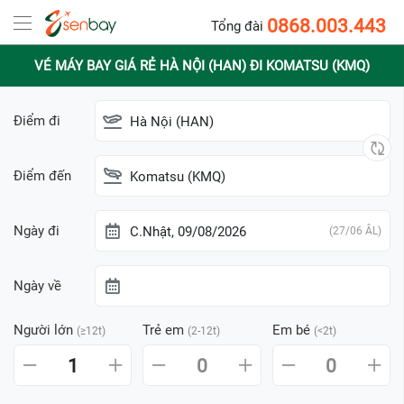
0868.003.443
Tổng đài
VÉ MÁY BAY GIÁ RẺ HÀ NỘI (HAN) ĐI KOMATSU (KMQ)
Điểm đi
Hà Nội (HAN)
Điểm đến
Komatsu (KMQ)
Ngày đi
C.Nhật, 09/08/2026
(27/06 ÂL)
Ngày về
Người lớn
Trẻ em
Em bé
(≥12t)
(2-12t)
(<2t)
1
0
0