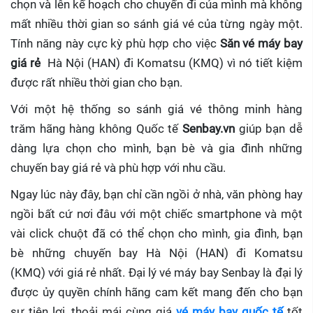
chọn và lên kế hoạch cho chuyến đi của mình mà không
mất nhiều thời gian so sánh giá vé của từng ngày một.
Tính năng này cực kỳ phù hợp cho việc
Săn vé máy bay
giá rẻ
Hà Nội (HAN) đi Komatsu (KMQ)
vì nó tiết kiệm
được rất nhiều thời gian cho bạn.
Với một hệ thống so sánh giá vé thông minh hàng
trăm hãng hàng không Quốc tế
Senbay.vn
giúp
bạn dễ
dàng lựa chọn cho mình, bạn bè và gia đình những
chuyến bay giá rẻ và phù hợp với nhu cầu.
Ngay lúc này đây, bạn chỉ cần ngồi ở nhà, văn phòng hay
ngồi bất cứ nơi đâu với một chiếc smartphone và một
vài click chuột đã có thể chọn cho mình, gia đình, bạn
bè những chuyến bay Hà Nội (HAN) đi Komatsu
(KMQ) với giá rẻ nhất. Đại lý vé máy bay Senbay
là đại lý
được ủy quyền chính hãng cam kết mang đến cho bạn
sự tiện lợi, thoải mái cùng giá
vé máy bay quốc tế
tốt