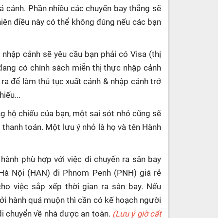
uá cảnh. Phần nhiều các chuyến bay thẳng sẽ
hiên điều này có thể không đúng nếu các bạn
 nhập cảnh sẽ yêu cầu bạn phải có Visa (thị
đang có chính sách miễn thị thực nhập cảnh
 ra để làm thủ tục xuất cảnh & nhập cảnh trở
iếu...
g hộ chiếu của bạn, một sai sót nhỏ cũng sẽ
c thanh toán. Một lưu ý nhỏ là họ và tên Hành
 hành phù hợp với việc di chuyển ra sân bay
y Hà Nội (HAN) đi Phnom Penh (PNH) giá rẻ
o việc sắp xếp thời gian ra sân bay. Nếu
i hành quá muộn thì cần có kế hoạch người
di chuyển về nhà được an toàn.
(Lưu ý giờ cất