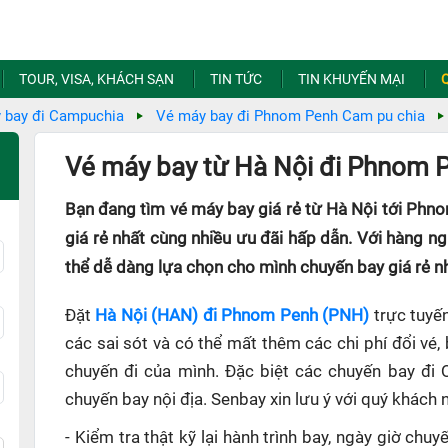
TOUR, VISA, KHÁCH SẠN
TIN TỨC
TIN KHUYẾN MẠI
 bay đi Campuchia
Vé máy bay đi Phnom Penh Cam pu chia
M
Vé máy bay từ Hà Nội đi Phnom P
Bạn đang tìm vé máy bay giá rẻ từ Hà Nội tới Phn
giá rẻ nhất cùng nhiều ưu đãi hấp dẫn. Với hàng n
thể dễ dàng lựa chọn cho mình chuyến bay giá rẻ nh
Đặt
Hà Nội (HAN) đi Phnom Penh (PNH)
trực tuyến
các sai sót và có thể mất thêm các chi phí đổi vé,
chuyến đi của mình. Đặc biệt các chuyến bay đi 
chuyến bay nội địa. Senbay xin lưu ý với quý khách 
- Kiểm tra thật kỹ lại hành trình bay, ngày giờ ch