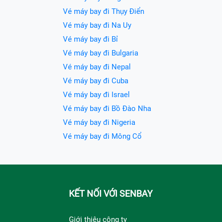
Vé máy bay đi Thụy Điển
Vé máy bay đi Na Uy
Vé máy bay đi Bỉ
Vé máy bay đi Bulgaria
Vé máy bay đi Nepal
Vé máy bay đi Cuba
Vé máy bay đi Israel
Vé máy bay đi Bồ Đào Nha
Vé máy bay đi Nigeria
Vé máy bay đi Mông Cổ
KẾT NỐI VỚI SENBAY
Giới thiệu công ty