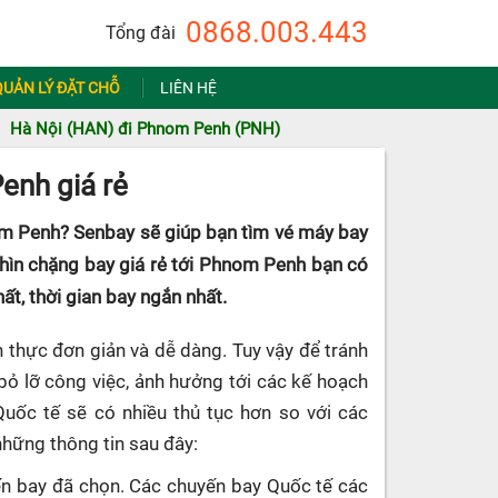
0868.003.443
Tổng đài
QUẢN LÝ ĐẶT CHỖ
LIÊN HỆ
Hà Nội (HAN) đi Phnom Penh (PNH)
enh giá rẻ
om Penh? Senbay sẽ giúp bạn tìm vé máy bay
ghìn chặng bay giá rẻ tới Phnom Penh bạn có
ất, thời gian bay ngắn nhất.
 thực đơn giản và dễ dàng. Tuy vậy để tránh
 bỏ lỡ công việc, ảnh hưởng tới các kế hoạch
Quốc tế sẽ có nhiều thủ tục hơn so với các
những thông tin sau đây:
uyến bay đã chọn. Các chuyến bay Quốc tế các