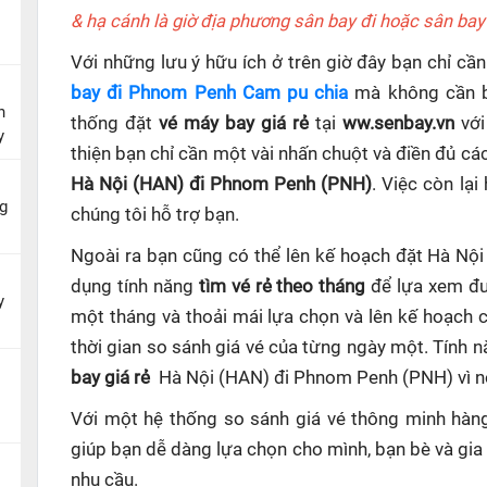
& hạ cánh là giờ địa phương sân bay đi hoặc sân bay
Với những lưu ý hữu ích ở trên giờ đây bạn chỉ c
bay đi Phnom Penh Cam pu chia
mà không cần bỏ
n
thống đặt
vé máy bay giá rẻ
tại
ww.senbay.vn
với
y
thiện bạn chỉ cần một vài nhấn chuột và điền đủ cá
Hà Nội (HAN) đi Phnom Penh (PNH)
. Việc còn lạ
g
chúng tôi hỗ trợ bạn.
Ngoài ra bạn cũng có thể lên kế hoạch đặt Hà N
dụng tính năng
tìm vé rẻ theo tháng
để lựa xem đư
y
một tháng và thoải mái lựa chọn và lên kế hoạch
thời gian so sánh giá vé của từng ngày một. Tính 
bay giá rẻ
Hà Nội (HAN) đi Phnom Penh (PNH)
vì 
Với một hệ thống so sánh giá vé thông minh hà
giúp
bạn dễ dàng lựa chọn cho mình, bạn bè và gia
nhu cầu.