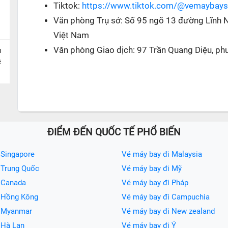
Tiktok:
https://www.tiktok.com/@vemaybay
Văn phòng Trụ sở: Số 95 ngõ 13 đường Lĩnh 
Việt Nam
Văn phòng Giao dịch: 97 Trần Quang Diệu, ph
u
ề
ĐIỂM ĐẾN QUỐC TẾ PHỔ BIẾN
 Singapore
Vé máy bay đi Malaysia
 Trung Quốc
Vé máy bay đi Mỹ
 Canada
Vé máy bay đi Pháp
i Hồng Kông
Vé máy bay đi Campuchia
i Myanmar
Vé máy bay đi New zealand
 Hà Lan
Vé máy bay đi Ý