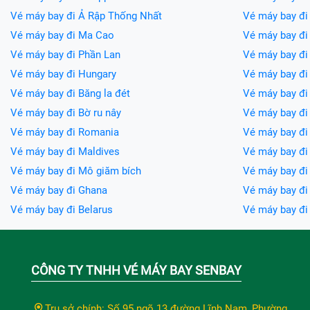
Vé máy bay đi Ả Rập Thống Nhất
Vé máy bay đi
Vé máy bay đi Ma Cao
Vé máy bay đi
Vé máy bay đi Phần Lan
Vé máy bay đi
Vé máy bay đi Hungary
Vé máy bay đi 
Vé máy bay đi Băng la đét
Vé máy bay đi 
Vé máy bay đi Bờ ru nây
Vé máy bay đi
Vé máy bay đi Romania
Vé máy bay đi
Vé máy bay đi Maldives
Vé máy bay đi 
Vé máy bay đi Mô giăm bích
Vé máy bay đi
Vé máy bay đi Ghana
Vé máy bay đ
Vé máy bay đi Belarus
Vé máy bay đ
CÔNG TY TNHH VÉ MÁY BAY SENBAY
Trụ sở chính: Số 95 ngõ 13 đường Lĩnh Nam, Phường