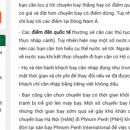
bạn cần lưu ý tới chuyên bay thẳng hay có điểm q
có giá vé đắt hơn chuyến bay có điểm dừng. Tuy n
chỉ bay tới các điểm tại Đông Nam Á.
- Các
điểm đến quốc tế
thường sẽ cần các thủ tục
thực nhập cảnh). Tuy nhiên hiện nay một số nước 
nên các bạn cần tìm hiểu cụ thể nước sẽ tới. Ngoài
ạt
về nước sau khi kết thúc chuyến đi bạn cần có Hộ ch
- Họ và tên hành khách bay cần nhập đúng như tron
mất thời gian và chi phí để thay đổi nếu vé đã đượ
h
khách chỉ cần nhập bằng tiếng việt không dấu.
- Bạn cũng cần chọn chuyến bay có thời gian khởi
Hồ
tránh bị trễ giờ lên máy bay. Một số chuyến ba
g
nhưng thời gian bay sớm quá sẽ gây khó khăn ch
chuyến bay Hà Nội (HAN) đi Phnom Penh (PNH) khở
đón tại sân bay Phnom Penh International để việc 