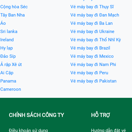
 Cộng hòa Séc
Vé máy bay đi Thụy Sĩ
 Tây Ban Nha
Vé máy bay đi Đan Mạch
 Áo
Vé máy bay đi Ba Lan
Sri lanka
Vé máy bay đi Ukraine
Ireland
Vé máy bay đi Thổ Nhĩ Kỳ
 Hy lạp
Vé máy bay đi Brazil
 Đảo Síp
Vé máy bay đi Mexico
Ả rập Xê út
Vé máy bay đi Nam Phi
 Ai Cập
Vé máy bay đi Peru
i Panama
Vé máy bay đi Pakistan
i Cameroon
CHÍNH SÁCH CÔNG TY
HỖ TRỢ
Điều khoản sử dụng
Hướng dẫn đặt vé