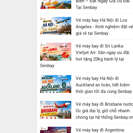
Biên – Đặt Ngay Giá Ưu Đãi
Tại Senbay
Vé máy bay Hà Nội đi Los
Angeles - Kinh nghiệm đặt vé
giá rẻ tại Senbay
Vé máy bay đi Sri Lanka
Vietjet Air: Săn ngay ưu đãi
hot tặng 20kg hành lý tại
Senbay
Vé máy bay Hà Nội đi
Auckland an toàn, tiết kiệm
thời gian tối đa cùng Senbay
Vé máy bay đi Brisbane nướ
Úc giá đại lý, giữ chỗ nhanh
chóng tại hệ thống Senbay.v
Vé máy bay đi Argentina: