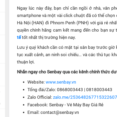
Ngay lúc này đây, bạn chỉ cần ngồi ở nhà, văn p
smartphone và một vài click chuột đã có thể chọn 
Hà Nội (HAN) đi Phnom Penh (PNH) với giá rẻ nhất
quyền chính hãng cam kết mang đến cho bạn sự ti
tế
tốt nhất thị trường hiện nay.
Lưu ý quý khách cần có mặt tại sân bay trước giờ 
tục xuất cảnh, an ninh soi chiếu... và các thủ tục
thuận lợi.
Nhắn ngay cho Senbay qua các kênh chính thức dướ
Website:
www.senbay.vn
Tổng đài/Zalo: 0868003443 | 0818003443
c
Zalo Official:
zalo.me/25364826771532260
n
Facebook: Senbay - Vé Máy Bay Giá Rẻ
Email: contact@senbay.vn