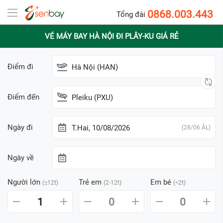
0868.003.443
Tổng đài
VÉ MÁY BAY HÀ NỘI ĐI PLÂY-KU GIÁ RẺ
Điểm đi
Hà Nội (HAN)
Điểm đến
Pleiku (PXU)
Ngày đi
T.Hai, 10/08/2026
(28/06 ÂL)
Ngày về
Người lớn
Trẻ em
Em bé
(≥12t)
(2-12t)
(<2t)
1
0
0