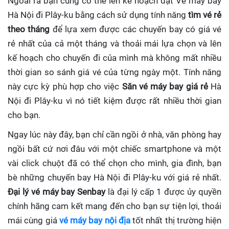
Ngoài ra bạn cũng có thể lên kế hoạch đặt Vé máy bay
Hà Nội đi Plây-ku bằng cách sử dụng tính năng
tìm vé rẻ
theo tháng
để lựa xem được các chuyến bay có giá vé
rẻ nhất của cả một tháng và thoải mái lựa chọn và lên
kế hoạch cho chuyến đi của mình mà không mất nhiều
thời gian so sánh giá vé của từng ngày một. Tính năng
này cực kỳ phù hợp cho việc
Săn vé máy bay giá rẻ
Hà
Nội đi Plây-ku
vì nó tiết kiệm được rất nhiều thời gian
cho bạn.
Ngay lúc này đây, bạn chỉ cần ngồi ở nhà, văn phòng hay
ngồi bất cứ nơi đâu với một chiếc smartphone và một
vài click chuột đã có thể chọn cho mình, gia đình, bạn
bè những chuyến bay Hà Nội đi Plây-ku với giá rẻ nhất.
Đại lý vé máy bay Senbay
là đại lý cấp 1 được ủy quyền
chính hãng cam kết mang đến cho bạn sự tiện lợi, thoải
mái cùng giá
vé máy bay nội địa
tốt nhất thị trường hiện