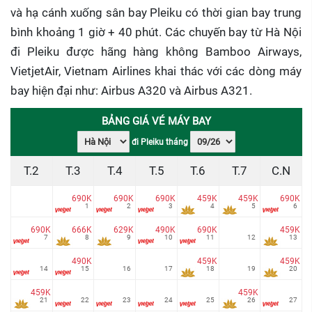
và hạ cánh xuống sân bay Pleiku có thời gian bay trung
bình khoảng 1 giờ + 40 phút. Các chuyến bay từ Hà Nội
đi Pleiku được hãng hàng không Bamboo Airways,
VietjetAir, Vietnam Airlines khai thác với các dòng máy
bay hiện đại như: Airbus A320 và Airbus A321.
BẢNG GIÁ VÉ MÁY BAY
đi Pleiku tháng
T.2
T.3
T.4
T.5
T.6
T.7
C.N
690K
690K
690K
459K
459K
690K
1
2
3
4
5
6
690K
666K
629K
490K
690K
459K
7
8
9
10
11
12
13
490K
459K
459K
14
15
16
17
18
19
20
459K
459K
21
22
23
24
25
26
27