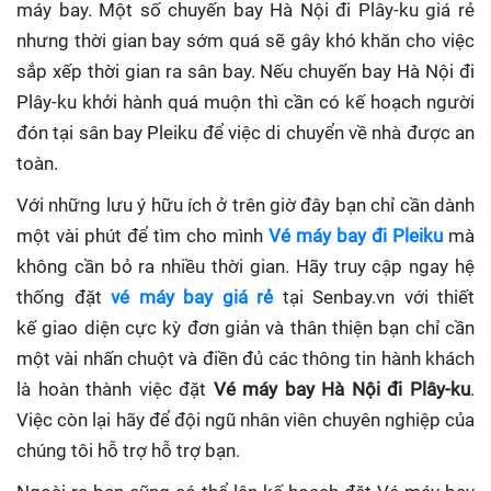
máy bay. Một số chuyến bay Hà Nội đi Plây-ku giá rẻ
nhưng thời gian bay sớm quá sẽ gây khó khăn cho việc
sắp xếp thời gian ra sân bay. Nếu chuyến bay Hà Nội đi
Plây-ku khởi hành quá muộn thì cần có kế hoạch người
đón tại sân bay Pleiku để việc di chuyển về nhà được an
toàn.
Với những lưu ý hữu ích ở trên giờ đây bạn chỉ cần dành
một vài phút để tìm cho mình
Vé máy bay đi Pleiku
mà
không cần bỏ ra nhiều thời gian. Hãy truy cập ngay hệ
thống đặt
vé máy bay giá rẻ
tại Senbay.vn với thiết
kế giao diện cực kỳ đơn giản và thân thiện bạn chỉ cần
một vài nhấn chuột và điền đủ các thông tin hành khách
là hoàn thành việc đặt
Vé máy bay Hà Nội đi Plây-ku
.
Việc còn lại hãy để đội ngũ nhân viên chuyên nghiệp của
chúng tôi hỗ trợ hỗ trợ bạn.