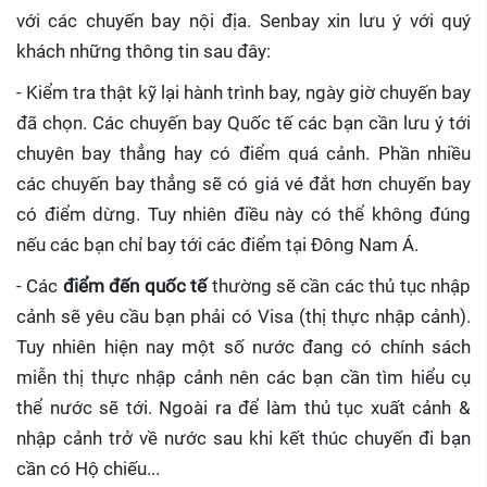
với các chuyến bay nội địa. Senbay xin lưu ý với quý
khách những thông tin sau đây:
- Kiểm tra thật kỹ lại hành trình bay, ngày giờ chuyến bay
đã chọn. Các chuyến bay Quốc tế các bạn cần lưu ý tới
chuyên bay thẳng hay có điểm quá cảnh. Phần nhiều
các chuyến bay thẳng sẽ có giá vé đắt hơn chuyến bay
có điểm dừng. Tuy nhiên điều này có thể không đúng
nếu các bạn chỉ bay tới các điểm tại Đông Nam Á.
- Các
điểm đến quốc tế
thường sẽ cần các thủ tục nhập
cảnh sẽ yêu cầu bạn phải có Visa (thị thực nhập cảnh).
Tuy nhiên hiện nay một số nước đang có chính sách
miễn thị thực nhập cảnh nên các bạn cần tìm hiểu cụ
thể nước sẽ tới. Ngoài ra để làm thủ tục xuất cảnh &
nhập cảnh trở về nước sau khi kết thúc chuyến đi bạn
cần có Hộ chiếu...