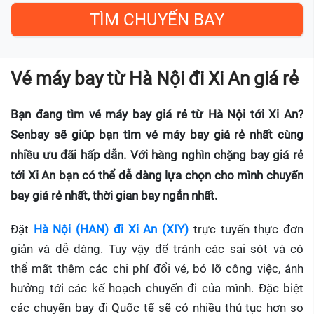
Vé máy bay từ Hà Nội đi Xi An giá rẻ
Bạn đang tìm vé máy bay giá rẻ từ Hà Nội tới Xi An?
Senbay sẽ giúp bạn tìm vé máy bay giá rẻ nhất cùng
nhiều ưu đãi hấp dẫn. Với hàng nghìn chặng bay giá rẻ
tới Xi An bạn có thể dễ dàng lựa chọn cho mình chuyến
bay giá rẻ nhất, thời gian bay ngắn nhất.
Đặt
Hà Nội (HAN) đi Xi An (XIY)
trực tuyến thực đơn
giản và dễ dàng. Tuy vậy để tránh các sai sót và có
thể mất thêm các chi phí đổi vé, bỏ lỡ công việc, ảnh
hưởng tới các kế hoạch chuyến đi của mình. Đặc biệt
các chuyến bay đi Quốc tế sẽ có nhiều thủ tục hơn so