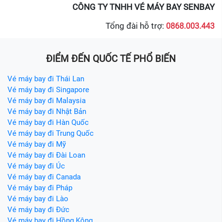
CÔNG TY TNHH VÉ MÁY BAY SENBAY
Tổng đài hỗ trợ:
0868.003.443
ĐIỂM ĐẾN QUỐC TẾ PHỔ BIẾN
Vé máy bay đi Thái Lan
Vé máy bay đi Singapore
Vé máy bay đi Malaysia
Vé máy bay đi Nhật Bản
Vé máy bay đi Hàn Quốc
Vé máy bay đi Trung Quốc
Vé máy bay đi Mỹ
Vé máy bay đi Đài Loan
Vé máy bay đi Úc
Vé máy bay đi Canada
Vé máy bay đi Pháp
Vé máy bay đi Lào
Vé máy bay đi Đức
Vé máy bay đi Hồng Kông