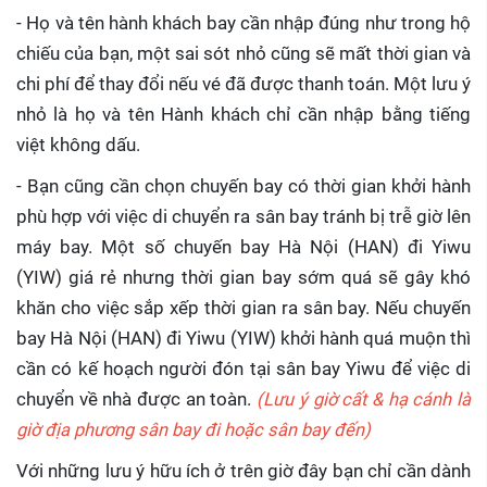
- Họ và tên hành khách bay cần nhập đúng như trong hộ
chiếu của bạn, một sai sót nhỏ cũng sẽ mất thời gian và
chi phí để thay đổi nếu vé đã được thanh toán. Một lưu ý
nhỏ là họ và tên Hành khách chỉ cần nhập bằng tiếng
việt không dấu.
- Bạn cũng cần chọn chuyến bay có thời gian khởi hành
phù hợp với việc di chuyển ra sân bay tránh bị trễ giờ lên
máy bay. Một số chuyến bay Hà Nội (HAN) đi Yiwu
(YIW) giá rẻ nhưng thời gian bay sớm quá sẽ gây khó
khăn cho việc sắp xếp thời gian ra sân bay. Nếu chuyến
bay Hà Nội (HAN) đi Yiwu (YIW) khởi hành quá muộn thì
cần có kế hoạch người đón tại sân bay Yiwu để việc di
chuyển về nhà được an toàn.
(Lưu ý giờ cất & hạ cánh là
giờ địa phương sân bay đi hoặc sân bay đến)
Với những lưu ý hữu ích ở trên giờ đây bạn chỉ cần dành