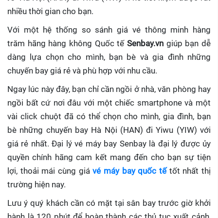
nhiều thời gian cho bạn.
Với một hệ thống so sánh giá vé thông minh hàng
trăm hãng hàng không Quốc tế
Senbay.vn
giúp
bạn dễ
dàng lựa chọn cho mình, bạn bè và gia đình những
chuyến bay giá rẻ và phù hợp với nhu cầu.
Ngay lúc này đây, bạn chỉ cần ngồi ở nhà, văn phòng hay
ngồi bất cứ nơi đâu với một chiếc smartphone và một
vài click chuột đã có thể chọn cho mình, gia đình, bạn
bè những chuyến bay Hà Nội (HAN) đi Yiwu (YIW) với
giá rẻ nhất. Đại lý vé máy bay Senbay
là đại lý được ủy
quyền chính hãng cam kết mang đến cho bạn sự tiện
lợi, thoải mái cùng giá
vé máy bay quốc tế
tốt nhất thị
trường hiện nay.
Lưu ý quý khách cần có mặt tại sân bay trước giờ khởi
hành là 120 phút để hoàn thành các thủ tục xuất cảnh,