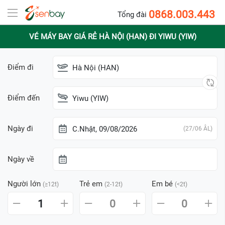
0868.003.443
Tổng đài
VÉ MÁY BAY GIÁ RẺ HÀ NỘI (HAN) ĐI YIWU (YIW)
Điểm đi
Hà Nội (HAN)
Điểm đến
Yiwu (YIW)
Ngày đi
C.Nhật, 09/08/2026
(27/06 ÂL)
Ngày về
Người lớn
Trẻ em
Em bé
(≥12t)
(2-12t)
(<2t)
1
0
0