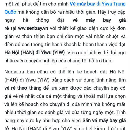
một vài phút để tìm cho mình
Vé máy bay đi Yiwu Trung
Quốc
mà không cần bỏ ra nhiều thời gian. Hãy truy cập
ngay hệ thống đặt
vé máy bay giá
rẻ
tại
ww.senbay.vn
với thiết kế giao diện cực kỳ đơn
giản và thân thiện bạn chỉ cần một vài nhấn chuột và
điền đủ các thông tin hành khách là hoàn thành việc đặt
Hà Nội (HAN) đi Yiwu (YIW)
. Việc còn lại hãy để đội ngũ
nhân viên chuyên nghiệp của chúng tôi hỗ trợ bạn.
Ngoài ra bạn cũng có thể lên kế hoạch đặt Hà Nội
(HAN) đi Yiwu (YIW) bằng cách sử dụng tính năng
tìm
vé rẻ theo tháng
để lựa xem được các chuyến bay có
giá vé rẻ nhất của cả một tháng và thoải mái lựa chọn
và lên kế hoạch cho chuyến đi của mình mà không mất
nhiều thời gian so sánh giá vé của từng ngày một. Tính
năng này cực kỳ phù hợp cho việc
Săn vé máy bay giá
rẻ
Hà Nội (HAN) đi Yiwu (YIW)
vì nó tiết kiệm được rất