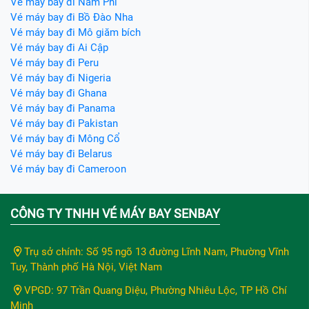
Vé máy bay đi Nam Phi
Vé máy bay đi Bồ Đào Nha
Vé máy bay đi Mô giăm bích
Vé máy bay đi Ai Cập
Vé máy bay đi Peru
Vé máy bay đi Nigeria
Vé máy bay đi Ghana
Vé máy bay đi Panama
Vé máy bay đi Pakistan
Vé máy bay đi Mông Cổ
Vé máy bay đi Belarus
Vé máy bay đi Cameroon
CÔNG TY TNHH VÉ MÁY BAY SENBAY
Trụ sở chính: Số 95 ngõ 13 đường Lĩnh Nam, Phường Vĩnh
Tuy, Thành phố Hà Nội, Việt Nam
VPGD: 97 Trần Quang Diệu, Phường Nhiêu Lộc, TP Hồ Chí
Minh