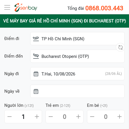
0868.003.443
Tổng đài
VÉ MÁY BAY GIÁ RẺ HỒ CHÍ MINH (SGN) ĐI BUCHAREST (OTP)
Điểm đi
TP Hồ Chí Minh (SGN)
Điểm đến
Bucharest Otopeni (OTP)
Ngày đi
T.Hai, 10/08/2026
(28/06 ÂL)
Ngày về
Người lớn
Trẻ em
Em bé
(≥12t)
(2-12t)
(<2t)
1
0
0