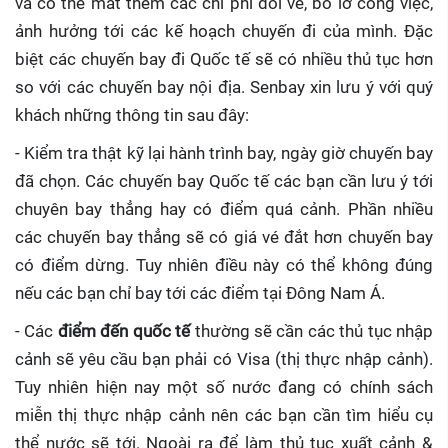
và có thể mất thêm các chi phí đổi vé, bỏ lỡ công việc,
ảnh hưởng tới các kế hoạch chuyến đi của mình. Đặc
biệt các chuyến bay đi Quốc tế sẽ có nhiều thủ tục hơn
so với các chuyến bay nội địa. Senbay xin lưu ý với quý
khách những thông tin sau đây:
- Kiểm tra thật kỹ lại hành trình bay, ngày giờ chuyến bay
đã chọn. Các chuyến bay Quốc tế các bạn cần lưu ý tới
chuyên bay thẳng hay có điểm quá cảnh. Phần nhiều
các chuyến bay thẳng sẽ có giá vé đắt hơn chuyến bay
có điểm dừng. Tuy nhiên điều này có thể không đúng
nếu các bạn chỉ bay tới các điểm tại Đông Nam Á.
- Các
điểm đến quốc tế
thường sẽ cần các thủ tục nhập
cảnh sẽ yêu cầu bạn phải có Visa (thị thực nhập cảnh).
Tuy nhiên hiện nay một số nước đang có chính sách
miễn thị thực nhập cảnh nên các bạn cần tìm hiểu cụ
thể nước sẽ tới. Ngoài ra để làm thủ tục xuất cảnh &