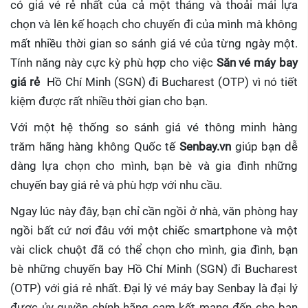
có giá vé rẻ nhất của cả một tháng và thoải mái lựa
chọn và lên kế hoạch cho chuyến đi của mình mà không
mất nhiều thời gian so sánh giá vé của từng ngày một.
Tính năng này cực kỳ phù hợp cho việc
Săn vé máy bay
giá rẻ
Hồ Chí Minh (SGN) đi Bucharest (OTP)
vì nó tiết
kiệm được rất nhiều thời gian cho bạn.
Với một hệ thống so sánh giá vé thông minh hàng
trăm hãng hàng không Quốc tế
Senbay.vn
giúp
bạn dễ
dàng lựa chọn cho mình, bạn bè và gia đình những
chuyến bay giá rẻ và phù hợp với nhu cầu.
Ngay lúc này đây, bạn chỉ cần ngồi ở nhà, văn phòng hay
ngồi bất cứ nơi đâu với một chiếc smartphone và một
vài click chuột đã có thể chọn cho mình, gia đình, bạn
bè những chuyến bay Hồ Chí Minh (SGN) đi Bucharest
(OTP) với giá rẻ nhất. Đại lý vé máy bay Senbay
là đại lý
được ủy quyền chính hãng cam kết mang đến cho bạn