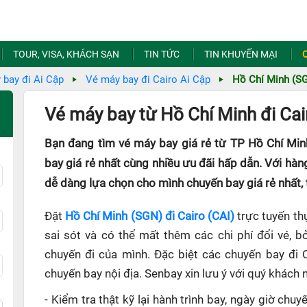
TOUR, VISA, KHÁCH SẠN
TIN TỨC
TIN KHUYẾN MẠI
 bay đi Ai Cập
Vé máy bay đi Cairo Ai Cập
Hồ Chí Minh (SG
Vé máy bay từ Hồ Chí Minh đi Cair
Bạn đang tìm vé máy bay giá rẻ từ TP Hồ Chí Min
bay giá rẻ nhất cùng nhiều ưu đãi hấp dẫn. Với hàn
dễ dàng lựa chọn cho mình chuyến bay giá rẻ nhất, 
Đặt
Hồ Chí Minh (SGN) đi Cairo (CAI)
trực tuyến th
sai sót và có thể mất thêm các chi phí đổi vé, b
chuyến đi của mình. Đặc biệt các chuyến bay đi 
chuyến bay nội địa. Senbay xin lưu ý với quý khách 
- Kiểm tra thật kỹ lại hành trình bay, ngày giờ ch