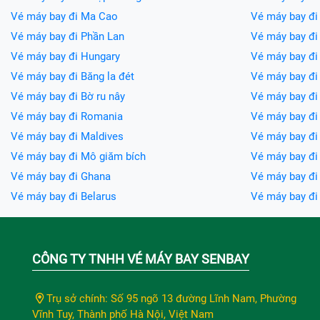
Vé máy bay đi Ma Cao
Vé máy bay đi
Vé máy bay đi Phần Lan
Vé máy bay đi
Vé máy bay đi Hungary
Vé máy bay đi 
Vé máy bay đi Băng la đét
Vé máy bay đi 
Vé máy bay đi Bờ ru nây
Vé máy bay đi
Vé máy bay đi Romania
Vé máy bay đi
Vé máy bay đi Maldives
Vé máy bay đi 
Vé máy bay đi Mô giăm bích
Vé máy bay đi
Vé máy bay đi Ghana
Vé máy bay đ
Vé máy bay đi Belarus
Vé máy bay đ
CÔNG TY TNHH VÉ MÁY BAY SENBAY
Trụ sở chính: Số 95 ngõ 13 đường Lĩnh Nam, Phường
Vĩnh Tuy, Thành phố Hà Nội, Việt Nam