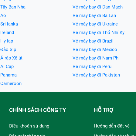
 Tây Ban Nha
Vé máy bay đi Đan Mạch
 Áo
Vé máy bay đi Ba Lan
Sri lanka
Vé máy bay đi Ukraine
Ireland
Vé máy bay đi Thổ Nhĩ Kỳ
 Hy lạp
Vé máy bay đi Brazil
 Đảo Síp
Vé máy bay đi Mexico
Ả rập Xê út
Vé máy bay đi Nam Phi
 Ai Cập
Vé máy bay đi Peru
i Panama
Vé máy bay đi Pakistan
i Cameroon
CHÍNH SÁCH CÔNG TY
HỖ TRỢ
Điều khoản sử dụng
Hướng dẫn đặt vé