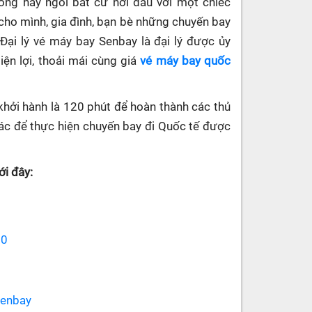
hòng hay ngồi bất cứ nơi đâu với một chiếc
cho mình, gia đình, bạn bè những chuyến bay
. Đại lý vé máy bay Senbay
là đại lý được ủy
ện lợi, thoải mái cùng giá
vé máy bay quốc
khởi hành là 120 phút để hoàn thành các thủ
 khác để thực hiện chuyến bay đi Quốc tế được
i đây:
70
senbay