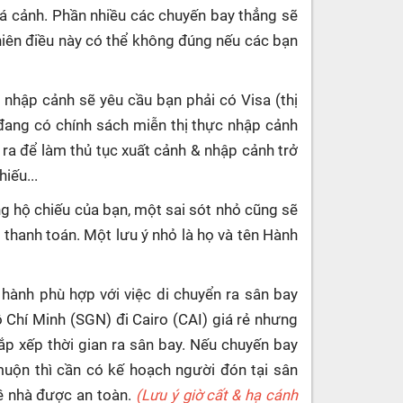
uá cảnh. Phần nhiều các chuyến bay thẳng sẽ
hiên điều này có thể không đúng nếu các bạn
 nhập cảnh sẽ yêu cầu bạn phải có Visa (thị
đang có chính sách miễn thị thực nhập cảnh
 ra để làm thủ tục xuất cảnh & nhập cảnh trở
iếu...
g hộ chiếu của bạn, một sai sót nhỏ cũng sẽ
c thanh toán. Một lưu ý nhỏ là họ và tên Hành
 hành phù hợp với việc di chuyển ra sân bay
ồ Chí Minh (SGN) đi Cairo (CAI) giá rẻ nhưng
ắp xếp thời gian ra sân bay. Nếu chuyến bay
muộn thì cần có kế hoạch người đón tại sân
về nhà được an toàn.
(Lưu ý giờ cất & hạ cánh