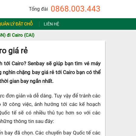
0868.003.443
Tổng đài
QUẢN LÝ ĐẶT CHỖ
LIÊN HỆ
N) đi Cairo (CAI)
o giá rẻ
h tới Cairo? Senbay sẽ giúp bạn tìm vé máy
g nghìn chặng bay giá rẻ tới Cairo bạn có thể
thời gian bay ngắn nhất.
ực đơn giản và dễ dàng. Tuy vậy để tránh các
ỏ lỡ công việc, ảnh hưởng tới các kế hoạch
Quốc tế sẽ có nhiều thủ tục hơn so với các
những thông tin sau đây:
uyến bay đã chọn. Các chuyến bay Quốc tế các