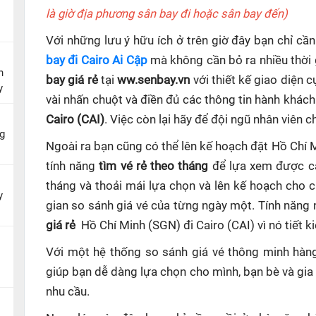
là giờ địa phương sân bay đi hoặc sân bay đến)
Với những lưu ý hữu ích ở trên giờ đây bạn chỉ c
bay đi Cairo Ai Cập
mà không cần bỏ ra nhiều thời 
n
bay giá rẻ
tại
ww.senbay.vn
với thiết kế giao diện 
y
vài nhấn chuột và điền đủ các thông tin hành khách
Cairo (CAI)
. Việc còn lại hãy để đội ngũ nhân viên 
g
Ngoài ra bạn cũng có thể lên kế hoạch đặt Hồ Chí 
tính năng
tìm vé rẻ theo tháng
để lựa xem được cá
tháng và thoải mái lựa chọn và lên kế hoạch cho 
y
gian so sánh giá vé của từng ngày một. Tính năng
giá rẻ
Hồ Chí Minh (SGN) đi Cairo (CAI)
vì nó tiết 
Với một hệ thống so sánh giá vé thông minh hà
giúp
bạn dễ dàng lựa chọn cho mình, bạn bè và gia
nhu cầu.