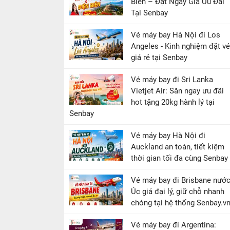
Biên – Đặt Ngay Giá Ưu Đãi
Tại Senbay
Vé máy bay Hà Nội đi Los
Angeles - Kinh nghiệm đặt vé
giá rẻ tại Senbay
Vé máy bay đi Sri Lanka
Vietjet Air: Săn ngay ưu đãi
hot tặng 20kg hành lý tại
Senbay
Vé máy bay Hà Nội đi
Auckland an toàn, tiết kiệm
thời gian tối đa cùng Senbay
Vé máy bay đi Brisbane nướ
Úc giá đại lý, giữ chỗ nhanh
chóng tại hệ thống Senbay.v
Vé máy bay đi Argentina: