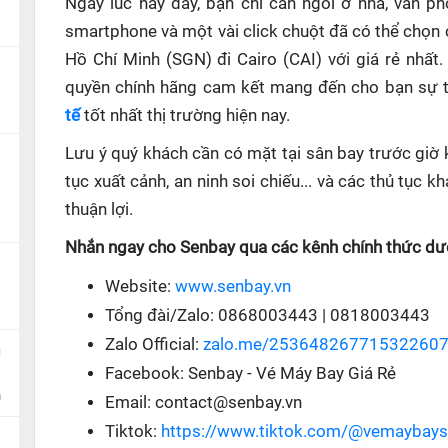
Ngay lúc này đây, bạn chỉ cần ngồi ở nhà, văn p
smartphone và một vài click chuột đã có thể chọn 
Hồ Chí Minh (SGN) đi Cairo (CAI) với giá rẻ nhất
quyền chính hãng cam kết mang đến cho bạn sự ti
tế
tốt nhất thị trường hiện nay.
Lưu ý quý khách cần có mặt tại sân bay trước giờ 
tục xuất cảnh, an ninh soi chiếu... và các thủ tục
thuận lợi.
Nhắn ngay cho Senbay qua các kênh chính thức dướ
Website:
www.senbay.vn
Tổng đài/Zalo: 0868003443 | 0818003443
Zalo Official:
zalo.me/25364826771532260
c
Facebook: Senbay - Vé Máy Bay Giá Rẻ
n
Email: contact@senbay.vn
Tiktok:
https://www.tiktok.com/@vemaybay