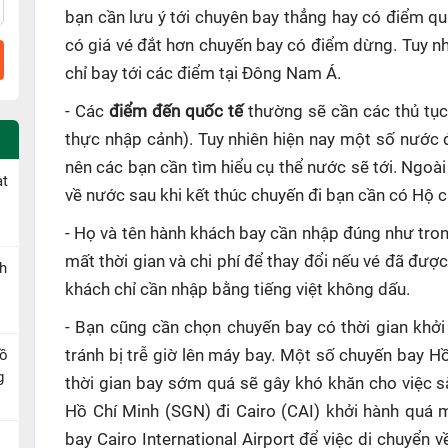
bạn cần lưu ý tới chuyên bay thẳng hay có điểm q
có giá vé đắt hơn chuyến bay có điểm dừng. Tuy n
chỉ bay tới các điểm tại Đông Nam Á.
- Các
điểm đến quốc tế
thường sẽ cần các thủ tục
thực nhập cảnh). Tuy nhiên hiện nay một số nước 
nên các bạn cần tìm hiểu cụ thể nước sẽ tới. Ngoài
ạt
về nước sau khi kết thúc chuyến đi bạn cần có Hộ ch
- Họ và tên hành khách bay cần nhập đúng như tron
mất thời gian và chi phí để thay đổi nếu vé đã đượ
h
khách chỉ cần nhập bằng tiếng việt không dấu.
- Bạn cũng cần chọn chuyến bay có thời gian khởi
Hồ
tránh bị trễ giờ lên máy bay. Một số chuyến bay H
g
thời gian bay sớm quá sẽ gây khó khăn cho việc s
Hồ Chí Minh (SGN) đi Cairo (CAI) khởi hành quá 
bay Cairo International Airport để việc di chuyển 