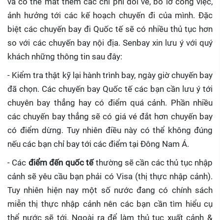
và có thể mất thêm các chi phí đổi vé, bỏ lỡ công việc,
ảnh hưởng tới các kế hoạch chuyến đi của mình. Đặc
biệt các chuyến bay đi Quốc tế sẽ có nhiều thủ tục hơn
so với các chuyến bay nội địa. Senbay xin lưu ý với quý
khách những thông tin sau đây:
- Kiểm tra thật kỹ lại hành trình bay, ngày giờ chuyến bay
đã chọn. Các chuyến bay Quốc tế các bạn cần lưu ý tới
chuyên bay thẳng hay có điểm quá cảnh. Phần nhiều
các chuyến bay thẳng sẽ có giá vé đắt hơn chuyến bay
có điểm dừng. Tuy nhiên điều này có thể không đúng
nếu các bạn chỉ bay tới các điểm tại Đông Nam Á.
- Các
điểm đến quốc tế
thường sẽ cần các thủ tục nhập
cảnh sẽ yêu cầu bạn phải có Visa (thị thực nhập cảnh).
Tuy nhiên hiện nay một số nước đang có chính sách
miễn thị thực nhập cảnh nên các bạn cần tìm hiểu cụ
thể nước sẽ tới. Ngoài ra để làm thủ tục xuất cảnh &