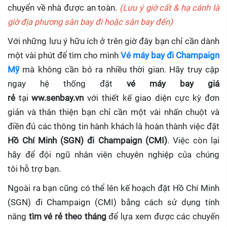
chuyển về nhà được an toàn.
(Lưu ý giờ cất & hạ cánh là
giờ địa phương sân bay đi hoặc sân bay đến)
Với những lưu ý hữu ích ở trên giờ đây bạn chỉ cần dành
một vài phút để tìm cho mình
Vé máy bay đi Champaign
Mỹ
mà không cần bỏ ra nhiều thời gian. Hãy truy cập
ngay hệ thống đặt
vé máy bay giá
rẻ
tại
ww.senbay.vn
với thiết kế giao diện cực kỳ đơn
giản và thân thiện bạn chỉ cần một vài nhấn chuột và
điền đủ các thông tin hành khách là hoàn thành việc đặt
Hồ Chí Minh (SGN) đi Champaign (CMI)
. Việc còn lại
hãy để đội ngũ nhân viên chuyên nghiệp của chúng
tôi hỗ trợ bạn.
Ngoài ra bạn cũng có thể lên kế hoạch đặt Hồ Chí Minh
(SGN) đi Champaign (CMI) bằng cách sử dụng tính
năng
tìm vé rẻ theo tháng
để lựa xem được các chuyến