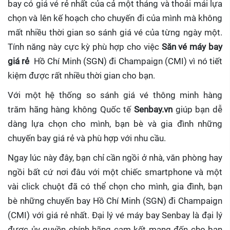
bay có giá vé rẻ nhất của cả một tháng và thoải mái lựa
chọn và lên kế hoạch cho chuyến đi của mình mà không
mất nhiều thời gian so sánh giá vé của từng ngày một.
Tính năng này cực kỳ phù hợp cho việc
Săn vé máy bay
giá rẻ
Hồ Chí Minh (SGN) đi Champaign (CMI)
vì nó tiết
kiệm được rất nhiều thời gian cho bạn.
Với một hệ thống so sánh giá vé thông minh hàng
trăm hãng hàng không Quốc tế
Senbay.vn
giúp
bạn dễ
dàng lựa chọn cho mình, bạn bè và gia đình những
chuyến bay giá rẻ và phù hợp với nhu cầu.
Ngay lúc này đây, bạn chỉ cần ngồi ở nhà, văn phòng hay
ngồi bất cứ nơi đâu với một chiếc smartphone và một
vài click chuột đã có thể chọn cho mình, gia đình, bạn
bè những chuyến bay Hồ Chí Minh (SGN) đi Champaign
(CMI) với giá rẻ nhất. Đại lý vé máy bay Senbay
là đại lý
được ủy quyền chính hãng cam kết mang đến cho bạn