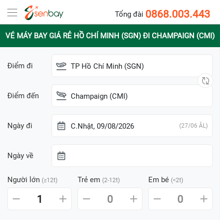
0868.003.443
Tổng đài
VÉ MÁY BAY GIÁ RẺ HỒ CHÍ MINH (SGN) ĐI CHAMPAIGN (CMI)
Điểm đi
TP Hồ Chí Minh (SGN)
Điểm đến
Champaign (CMI)
Ngày đi
C.Nhật, 09/08/2026
(27/06 ÂL)
Ngày về
Người lớn
Trẻ em
Em bé
(≥12t)
(2-12t)
(<2t)
1
0
0