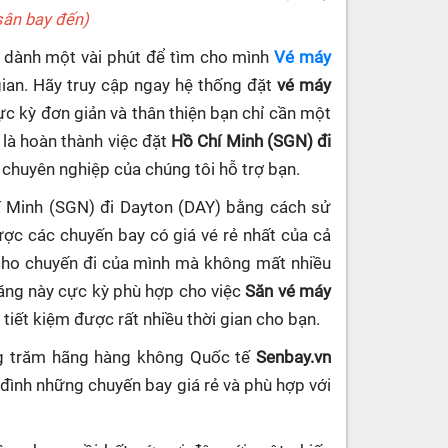
 sân bay đến)
ần dành một vài phút để tìm cho mình
Vé máy
ian. Hãy truy cập ngay hệ thống đặt
vé máy
cực kỳ đơn giản và thân thiện bạn chỉ cần một
 là hoàn thành việc đặt
Hồ Chí Minh (SGN) đi
n chuyên nghiệp của chúng tôi hỗ trợ bạn.
í Minh (SGN) đi Dayton (DAY) bằng cách sử
ợc các chuyến bay có giá vé rẻ nhất của cả
 cho chuyến đi của mình mà không mất nhiều
năng này cực kỳ phù hợp cho việc
Săn vé máy
ó tiết kiệm được rất nhiều thời gian cho bạn.
ng trăm hãng hàng không Quốc tế
Senbay.vn
 đình những chuyến bay giá rẻ và phù hợp với