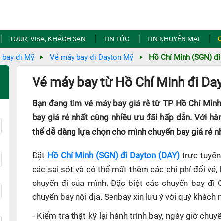
TOUR, VISA, KHÁCH SẠN
TIN TỨC
TIN KHUYẾN MẠI
 bay đi Mỹ
Vé máy bay đi Dayton Mỹ
Hồ Chí Minh (SGN) đi
Vé máy bay từ Hồ Chí Minh đi Day
Bạn đang tìm vé máy bay giá rẻ từ TP Hồ Chí Minh
bay giá rẻ nhất cùng nhiều ưu đãi hấp dẫn. Với hà
thể dễ dàng lựa chọn cho mình chuyến bay giá rẻ nh
Đặt
Hồ Chí Minh (SGN) đi Dayton (DAY)
trực tuyến
các sai sót và có thể mất thêm các chi phí đổi vé,
chuyến đi của mình. Đặc biệt các chuyến bay đi 
chuyến bay nội địa. Senbay xin lưu ý với quý khách 
- Kiểm tra thật kỹ lại hành trình bay, ngày giờ ch