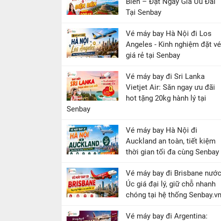
Biên – Đặt Ngay Giá Ưu Đãi
Tại Senbay
Vé máy bay Hà Nội đi Los
Angeles - Kinh nghiệm đặt vé
giá rẻ tại Senbay
Vé máy bay đi Sri Lanka
Vietjet Air: Săn ngay ưu đãi
hot tặng 20kg hành lý tại
Senbay
Vé máy bay Hà Nội đi
Auckland an toàn, tiết kiệm
thời gian tối đa cùng Senbay
Vé máy bay đi Brisbane nướ
Úc giá đại lý, giữ chỗ nhanh
chóng tại hệ thống Senbay.v
Vé máy bay đi Argentina: