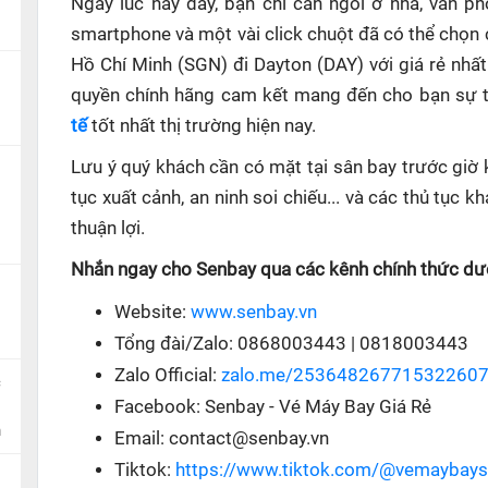
Ngay lúc này đây, bạn chỉ cần ngồi ở nhà, văn p
smartphone và một vài click chuột đã có thể chọn 
Hồ Chí Minh (SGN) đi Dayton (DAY) với giá rẻ nhất
quyền chính hãng cam kết mang đến cho bạn sự ti
tế
tốt nhất thị trường hiện nay.
Lưu ý quý khách cần có mặt tại sân bay trước giờ 
tục xuất cảnh, an ninh soi chiếu... và các thủ tục
thuận lợi.
Nhắn ngay cho Senbay qua các kênh chính thức dướ
Website:
www.senbay.vn
Tổng đài/Zalo: 0868003443 | 0818003443
Zalo Official:
zalo.me/25364826771532260
c
Facebook: Senbay - Vé Máy Bay Giá Rẻ
n
Email: contact@senbay.vn
Tiktok:
https://www.tiktok.com/@vemaybay