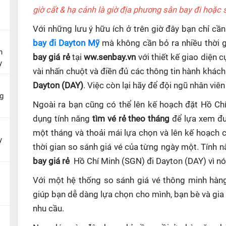
giờ cất & hạ cánh là giờ địa phương sân bay đi hoặc
Với những lưu ý hữu ích ở trên giờ đây bạn chỉ c
bay đi Dayton Mỹ
mà không cần bỏ ra nhiều thời g
n
bay giá rẻ
tại
ww.senbay.vn
với thiết kế giao diện 
y
vài nhấn chuột và điền đủ các thông tin hành khách
Dayton (DAY)
. Việc còn lại hãy để đội ngũ nhân viê
g
Ngoài ra bạn cũng có thể lên kế hoạch đặt Hồ Ch
dụng tính năng
tìm vé rẻ theo tháng
để lựa xem đư
một tháng và thoải mái lựa chọn và lên kế hoạch
y
thời gian so sánh giá vé của từng ngày một. Tính 
bay giá rẻ
Hồ Chí Minh (SGN) đi Dayton (DAY)
vì n
Với một hệ thống so sánh giá vé thông minh hà
giúp
bạn dễ dàng lựa chọn cho mình, bạn bè và gia
nhu cầu.