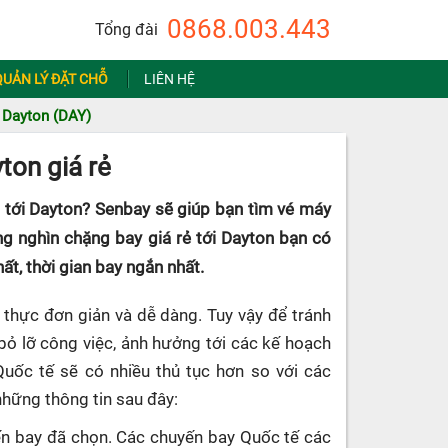
0868.003.443
Tổng đài
QUẢN LÝ ĐẶT CHỖ
LIÊN HỆ
 Dayton (DAY)
ton giá rẻ
 tới Dayton? Senbay sẽ giúp bạn tìm vé máy
ng nghìn chặng bay giá rẻ tới Dayton bạn có
ất, thời gian bay ngắn nhất.
 thực đơn giản và dễ dàng. Tuy vậy để tránh
 bỏ lỡ công việc, ảnh hưởng tới các kế hoạch
Quốc tế sẽ có nhiều thủ tục hơn so với các
những thông tin sau đây:
uyến bay đã chọn. Các chuyến bay Quốc tế các