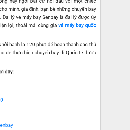
hòng hay ngồi bất cứ nơi đâu với một chiếc
cho mình, gia đình, bạn bè những chuyến bay
. Đại lý vé máy bay Senbay
là đại lý được ủy
ện lợi, thoải mái cùng giá
vé máy bay quốc
khởi hành là 120 phút để hoàn thành các thủ
 khác để thực hiện chuyến bay đi Quốc tế được
i đây:
70
senbay