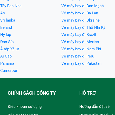
 Tây Ban Nha
Vé máy bay đi Đan Mạch
 Áo
Vé máy bay đi Ba Lan
Sri lanka
Vé máy bay đi Ukraine
Ireland
Vé máy bay đi Thổ Nhĩ Kỳ
 Hy lạp
Vé máy bay đi Brazil
 Đảo Síp
Vé máy bay đi Mexico
Ả rập Xê út
Vé máy bay đi Nam Phi
 Ai Cập
Vé máy bay đi Peru
i Panama
Vé máy bay đi Pakistan
i Cameroon
CHÍNH SÁCH CÔNG TY
HỖ TRỢ
Điều khoản sử dụng
Hướng dẫn đặt vé