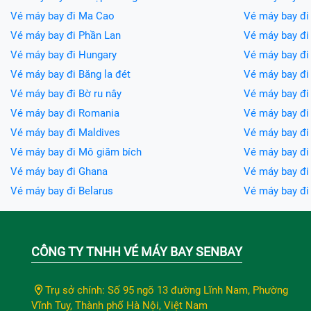
Vé máy bay đi Ma Cao
Vé máy bay đi
Vé máy bay đi Phần Lan
Vé máy bay đi
Vé máy bay đi Hungary
Vé máy bay đi 
Vé máy bay đi Băng la đét
Vé máy bay đi 
Vé máy bay đi Bờ ru nây
Vé máy bay đi
Vé máy bay đi Romania
Vé máy bay đi
Vé máy bay đi Maldives
Vé máy bay đi 
Vé máy bay đi Mô giăm bích
Vé máy bay đi
Vé máy bay đi Ghana
Vé máy bay đ
Vé máy bay đi Belarus
Vé máy bay đ
CÔNG TY TNHH VÉ MÁY BAY SENBAY
Trụ sở chính: Số 95 ngõ 13 đường Lĩnh Nam, Phường
Vĩnh Tuy, Thành phố Hà Nội, Việt Nam