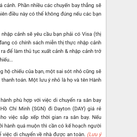
uá cảnh. Phần nhiều các chuyến bay thẳng sẽ
hiên điều này có thể không đúng nếu các bạn
 nhập cảnh sẽ yêu cầu bạn phải có Visa (thị
đang có chính sách miễn thị thực nhập cảnh
 ra để làm thủ tục xuất cảnh & nhập cảnh trở
iếu...
g hộ chiếu của bạn, một sai sót nhỏ cũng sẽ
c thanh toán. Một lưu ý nhỏ là họ và tên Hành
 hành phù hợp với việc di chuyển ra sân bay
 Hồ Chí Minh (SGN) đi Dayton (DAY) giá rẻ
o việc sắp xếp thời gian ra sân bay. Nếu
ởi hành quá muộn thì cần có kế hoạch người
ể việc di chuyển về nhà được an toàn.
(Lưu ý