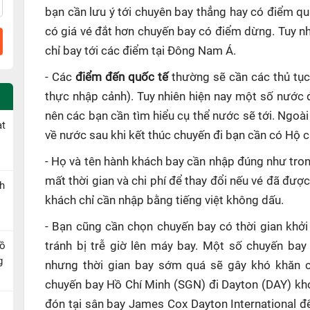
bạn cần lưu ý tới chuyên bay thẳng hay có điểm q
có giá vé đắt hơn chuyến bay có điểm dừng. Tuy n
chỉ bay tới các điểm tại Đông Nam Á.
- Các
điểm đến quốc tế
thường sẽ cần các thủ tục
thực nhập cảnh). Tuy nhiên hiện nay một số nước 
nên các bạn cần tìm hiểu cụ thể nước sẽ tới. Ngoài
ạt
về nước sau khi kết thúc chuyến đi bạn cần có Hộ ch
- Họ và tên hành khách bay cần nhập đúng như tron
mất thời gian và chi phí để thay đổi nếu vé đã đượ
h
khách chỉ cần nhập bằng tiếng việt không dấu.
- Bạn cũng cần chọn chuyến bay có thời gian khởi
Hồ
tránh bị trễ giờ lên máy bay. Một số chuyến bay
g
nhưng thời gian bay sớm quá sẽ gây khó khăn ch
chuyến bay Hồ Chí Minh (SGN) đi Dayton (DAY) kh
đón tại sân bay James Cox Dayton International đ