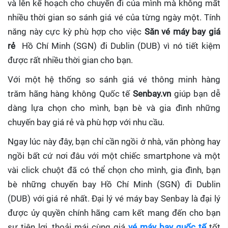
và lên kế hoạch cho chuyến đi của mình mà không mất
nhiều thời gian so sánh giá vé của từng ngày một. Tính
năng này cực kỳ phù hợp cho việc
Săn vé máy bay giá
rẻ
Hồ Chí Minh (SGN) đi Dublin (DUB)
vì nó tiết kiệm
được rất nhiều thời gian cho bạn.
Với một hệ thống so sánh giá vé thông minh hàng
trăm hãng hàng không Quốc tế
Senbay.vn
giúp
bạn dễ
dàng lựa chọn cho mình, bạn bè và gia đình những
chuyến bay giá rẻ và phù hợp với nhu cầu.
Ngay lúc này đây, bạn chỉ cần ngồi ở nhà, văn phòng hay
ngồi bất cứ nơi đâu với một chiếc smartphone và một
vài click chuột đã có thể chọn cho mình, gia đình, bạn
bè những chuyến bay Hồ Chí Minh (SGN) đi Dublin
(DUB) với giá rẻ nhất. Đại lý vé máy bay Senbay
là đại lý
được ủy quyền chính hãng cam kết mang đến cho bạn
sự tiện lợi, thoải mái cùng giá
vé máy bay quốc tế
tốt