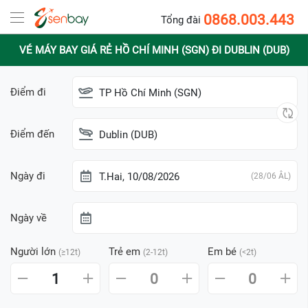
0868.003.443
Tổng đài
VÉ MÁY BAY GIÁ RẺ HỒ CHÍ MINH (SGN) ĐI DUBLIN (DUB)
Điểm đi
TP Hồ Chí Minh (SGN)
Điểm đến
Dublin (DUB)
Ngày đi
T.Hai, 10/08/2026
(28/06 ÂL)
Ngày về
Người lớn
Trẻ em
Em bé
(≥12t)
(2-12t)
(<2t)
1
0
0