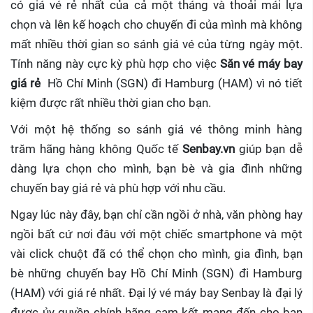
có giá vé rẻ nhất của cả một tháng và thoải mái lựa
chọn và lên kế hoạch cho chuyến đi của mình mà không
mất nhiều thời gian so sánh giá vé của từng ngày một.
Tính năng này cực kỳ phù hợp cho việc
Săn vé máy bay
giá rẻ
Hồ Chí Minh (SGN) đi Hamburg (HAM)
vì nó tiết
kiệm được rất nhiều thời gian cho bạn.
Với một hệ thống so sánh giá vé thông minh hàng
trăm hãng hàng không Quốc tế
Senbay.vn
giúp
bạn dễ
dàng lựa chọn cho mình, bạn bè và gia đình những
chuyến bay giá rẻ và phù hợp với nhu cầu.
Ngay lúc này đây, bạn chỉ cần ngồi ở nhà, văn phòng hay
ngồi bất cứ nơi đâu với một chiếc smartphone và một
vài click chuột đã có thể chọn cho mình, gia đình, bạn
bè những chuyến bay Hồ Chí Minh (SGN) đi Hamburg
(HAM) với giá rẻ nhất. Đại lý vé máy bay Senbay
là đại lý
được ủy quyền chính hãng cam kết mang đến cho bạn