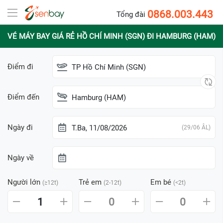
0868.003.443
Tổng đài
VÉ MÁY BAY GIÁ RẺ HỒ CHÍ MINH (SGN) ĐI HAMBURG (HAM)
Điểm đi
TP Hồ Chí Minh (SGN)
Điểm đến
Hamburg (HAM)
Ngày đi
T.Ba, 11/08/2026
(29/06 ÂL)
Ngày về
Người lớn
Trẻ em
Em bé
(≥12t)
(2-12t)
(<2t)
1
0
0