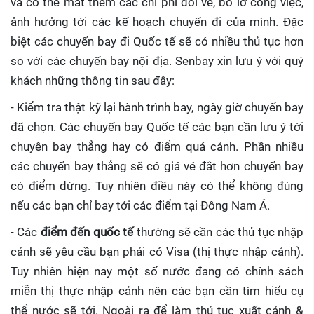
và có thể mất thêm các chi phí đổi vé, bỏ lỡ công việc,
ảnh hưởng tới các kế hoạch chuyến đi của mình. Đặc
biệt các chuyến bay đi Quốc tế sẽ có nhiều thủ tục hơn
so với các chuyến bay nội địa. Senbay xin lưu ý với quý
khách những thông tin sau đây:
- Kiểm tra thật kỹ lại hành trình bay, ngày giờ chuyến bay
đã chọn. Các chuyến bay Quốc tế các bạn cần lưu ý tới
chuyên bay thẳng hay có điểm quá cảnh. Phần nhiều
các chuyến bay thẳng sẽ có giá vé đắt hơn chuyến bay
có điểm dừng. Tuy nhiên điều này có thể không đúng
nếu các bạn chỉ bay tới các điểm tại Đông Nam Á.
- Các
điểm đến quốc tế
thường sẽ cần các thủ tục nhập
cảnh sẽ yêu cầu bạn phải có Visa (thị thực nhập cảnh).
Tuy nhiên hiện nay một số nước đang có chính sách
miễn thị thực nhập cảnh nên các bạn cần tìm hiểu cụ
thể nước sẽ tới. Ngoài ra để làm thủ tục xuất cảnh &