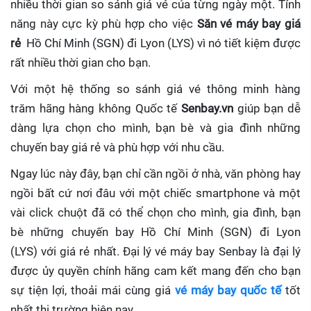
nhiều thời gian so sánh giá vé của từng ngày một. Tính
năng này cực kỳ phù hợp cho việc
Săn vé máy bay giá
rẻ
Hồ Chí Minh (SGN) đi Lyon (LYS)
vì nó tiết kiệm được
rất nhiều thời gian cho bạn.
Với một hệ thống so sánh giá vé thông minh hàng
trăm hãng hàng không Quốc tế
Senbay.vn
giúp
bạn dễ
dàng lựa chọn cho mình, bạn bè và gia đình những
chuyến bay giá rẻ và phù hợp với nhu cầu.
Ngay lúc này đây, bạn chỉ cần ngồi ở nhà, văn phòng hay
ngồi bất cứ nơi đâu với một chiếc smartphone và một
vài click chuột đã có thể chọn cho mình, gia đình, bạn
bè những chuyến bay Hồ Chí Minh (SGN) đi Lyon
(LYS) với giá rẻ nhất. Đại lý vé máy bay Senbay
là đại lý
được ủy quyền chính hãng cam kết mang đến cho bạn
sự tiện lợi, thoải mái cùng giá
vé máy bay quốc tế
tốt
nhất thị trường hiện nay.