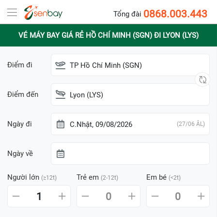
0868.003.443
Tổng đài
VÉ MÁY BAY GIÁ RẺ HỒ CHÍ MINH (SGN) ĐI LYON (LYS)
Điểm đi
TP Hồ Chí Minh (SGN)
Điểm đến
Lyon (LYS)
Ngày đi
C.Nhật, 09/08/2026
(27/06 ÂL)
Ngày về
Người lớn
Trẻ em
Em bé
(≥12t)
(2-12t)
(<2t)
1
0
0