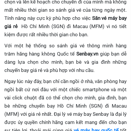
chọn và lên kế hoạch cho chuyến đi của mình mà không
mất nhiều thời gian so sánh giá vé của từng ngày một.
Tính năng này cực kỳ phù hợp cho việc
Săn vé máy bay
giá rẻ
Hồ Chí Minh (SGN) đi Macau (MFM)
vì nó tiết
kiệm được rất nhiều thời gian cho bạn.
Với một hệ thống so sánh giá vé thông minh hàng
trăm hãng hàng không Quốc tế
Senbay.vn
giúp
bạn dễ
dàng lựa chọn cho mình, bạn bè và gia đình những
chuyến bay giá rẻ và phù hợp với nhu cầu.
Ngay lúc này đây, bạn chỉ cần ngồi ở nhà, văn phòng hay
ngồi bất cứ nơi đâu với một chiếc smartphone và một
vài click chuột đã có thể chọn cho mình, gia đình, bạn
bè những chuyến bay Hồ Chí Minh (SGN) đi Macau
(MFM) với giá rẻ nhất. Đại lý vé máy bay Senbay
là đại lý
được ủy quyền chính hãng cam kết mang đến cho bạn
sự tiện lợi, thoải mái cùng giá
vé máy bay quốc tế
tốt