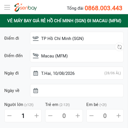
0868.003.443
Tổng đài
VÉ MÁY BAY GIÁ RẺ HỒ CHÍ MINH (SGN) ĐI MACAU (MFM)
Điểm đi
TP Hồ Chí Minh (SGN)
Điểm đến
Macau (MFM)
Ngày đi
T.Hai, 10/08/2026
(28/06 ÂL)
Ngày về
Người lớn
Trẻ em
Em bé
(≥12t)
(2-12t)
(<2t)
1
0
0