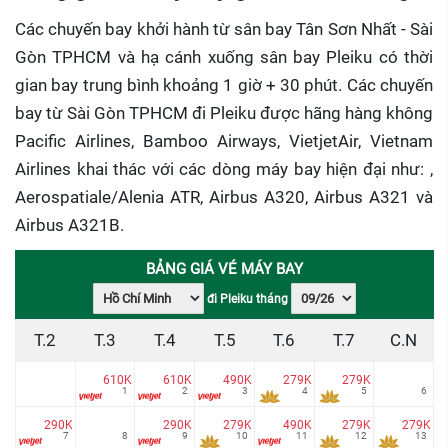
Các chuyến bay khởi hành từ sân bay Tân Sơn Nhất - Sài
Gòn TPHCM và hạ cánh xuống sân bay Pleiku có thời
gian bay trung bình khoảng 1 giờ + 30 phút. Các chuyến
bay từ Sài Gòn TPHCM đi Pleiku được hãng hàng không
Pacific Airlines, Bamboo Airways, VietjetAir, Vietnam
Airlines khai thác với các dòng máy bay hiện đại như: ,
Aerospatiale/Alenia ATR, Airbus A320, Airbus A321 và
Airbus A321B.
BẢNG GIÁ VÉ MÁY BAY
đi Pleiku tháng
T.2
T.3
T.4
T.5
T.6
T.7
C.N
610K
610K
490K
279K
279K
1
2
3
4
5
6
290K
290K
279K
490K
279K
279K
7
8
9
10
11
12
13