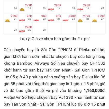
279K
290K
290K
14
15
16
17
18
19
20
279K
90K
90K
90K
490K
279K
279K
21
22
23
24
25
26
27
290K
28
29
30
Lưu ý: Giá vé chưa bao gồm thuế + phí
Các chuyến bay từ Sài Gòn TPHCM đi Pleiku có thời
gian khởi hành sớm nhất là chuyến bay của hãng hàng
không Bamboo Airways Số hiệu chuyến bay QH1502
khởi hành từ sân bay Tân Sơn Nhất - Sài Gòn TPHCM
lúc 05 giờ 40 phút hạ cánh xuống sân bay Pleiku lúc 06
giờ 55 phút với tổng thời gian bay là 1 giờ + 15 phút, giá
vé đã bao gồm thuế và phí vào khoảng
1,160,000đ
,
VietjetAir Số hiệu chuyến bay VJ1390 khởi hành từ sân
bay Tân Sơn Nhất - Sài Gòn TPHCM lúc 06 giờ 15 phút