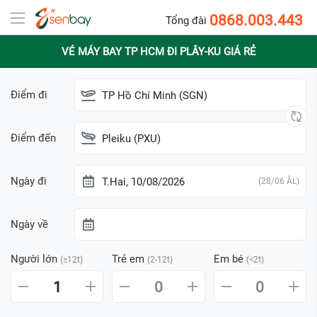
0868.003.443
Tổng đài
VÉ MÁY BAY TP HCM ĐI PLÂY-KU GIÁ RẺ
Điểm đi
TP Hồ Chí Minh (SGN)
Điểm đến
Pleiku (PXU)
Ngày đi
T.Hai, 10/08/2026
(28/06 ÂL)
Ngày về
Người lớn
Trẻ em
Em bé
(≥12t)
(2-12t)
(<2t)
1
0
0