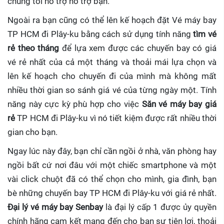
chúng tôi hỗ trợ hỗ trợ bạn.
Ngoài ra bạn cũng có thể lên kế hoạch đặt Vé máy bay
TP HCM đi Plây-ku bằng cách sử dụng tính năng
tìm vé
rẻ theo tháng
để lựa xem được các chuyến bay có giá
vé rẻ nhất của cả một tháng và thoải mái lựa chọn và
lên kế hoạch cho chuyến đi của mình mà không mất
nhiều thời gian so sánh giá vé của từng ngày một. Tính
năng này cực kỳ phù hợp cho việc
Săn vé máy bay giá
rẻ
TP HCM đi Plây-ku
vì nó tiết kiệm được rất nhiều thời
gian cho bạn.
Ngay lúc này đây, bạn chỉ cần ngồi ở nhà, văn phòng hay
ngồi bất cứ nơi đâu với một chiếc smartphone và một
vài click chuột đã có thể chọn cho mình, gia đình, bạn
bè những chuyến bay TP HCM đi Plây-ku với giá rẻ nhất.
Đại lý vé máy bay Senbay
là đại lý cấp 1 được ủy quyền
chính hãng cam kết mang đến cho bạn sự tiện lợi, thoải