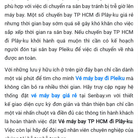
phù hợp với việc di chuyển ra sân bay tránh bị trễ giờ lên
máy bay. Một số chuyến bay TP HCM đi Plây-ku giá rẻ
nhưng thời gian bay sớm quá sẽ gây khó khăn cho việc
sắp xếp thời gian ra sân bay. Nếu chuyến bay TP HCM
đi Plây-ku khởi hành quá muộn thì cần có kế hoạch
người đón tại sân bay Pleiku để việc di chuyển về nhà
được an toàn.
Với những lưu ý hữu ích ở trên giờ đây bạn chỉ cần dành
một vài phút để tìm cho mình
Vé máy bay đi Pleiku
mà
không cần bỏ ra nhiều thời gian. Hãy truy cập ngay hệ
thống đặt
vé máy bay giá rẻ
tại Senbay.vn với thiết
kế giao diện cực kỳ đơn giản và thân thiện bạn chỉ cần
một vài nhấn chuột và điền đủ các thông tin hành khách
là hoàn thành việc đặt
Vé máy bay TP HCM đi Plây-ku
.
Việc còn lại hãy để đội ngũ nhân viên chuyên nghiệp của