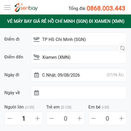
0868.003.443
Tổng đài
VÉ MÁY BAY GIÁ RẺ HỒ CHÍ MINH (SGN) ĐI XIAMEN (XMN)
Điểm đi
TP Hồ Chí Minh (SGN)
Điểm đến
Xiamen (XMN)
Ngày đi
C.Nhật, 09/08/2026
(27/06 ÂL)
Ngày về
Người lớn
Trẻ em
Em bé
(≥12t)
(2-12t)
(<2t)
1
0
0