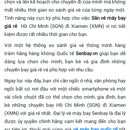
chọn và lên kế hoạch cho chuyến đi của mình mà không
mất nhiều thời gian so sánh giá vé của từng ngày một.
Tính năng này cực kỳ phù hợp cho việc
Săn vé máy bay
giá rẻ
Hồ Chí Minh (SGN) đi Xiamen (XMN)
vì nó tiết
kiệm được rất nhiều thời gian cho bạn.
Với một hệ thống so sánh giá vé thông minh hàng
trăm hãng hàng không Quốc tế
Senbay.vn
giúp
bạn dễ
dàng lựa chọn cho mình, bạn bè và gia đình những
chuyến bay giá rẻ và phù hợp với nhu cầu.
Ngay lúc này đây, bạn chỉ cần ngồi ở nhà, văn phòng hay
ngồi bất cứ nơi đâu với một chiếc smartphone và một
vài click chuột đã có thể chọn cho mình, gia đình, bạn
bè những chuyến bay Hồ Chí Minh (SGN) đi Xiamen
(XMN) với giá rẻ nhất. Đại lý vé máy bay Senbay
là đại lý
được ủy quyền chính hãng cam kết mang đến cho bạn
sự tiện lợi, thoải mái cùng giá
vé máy bay quốc tế
tốt