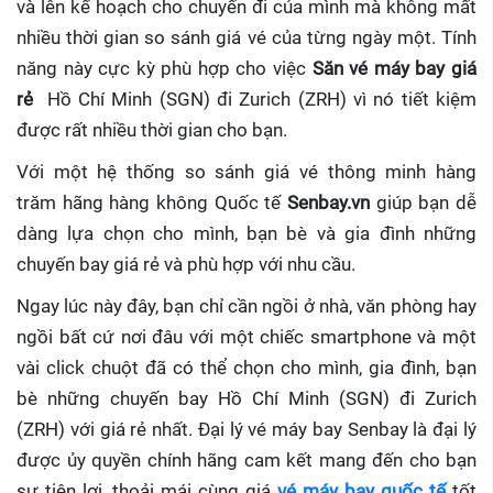
và lên kế hoạch cho chuyến đi của mình mà không mất
nhiều thời gian so sánh giá vé của từng ngày một. Tính
năng này cực kỳ phù hợp cho việc
Săn vé máy bay giá
rẻ
Hồ Chí Minh (SGN) đi Zurich (ZRH)
vì nó tiết kiệm
được rất nhiều thời gian cho bạn.
Với một hệ thống so sánh giá vé thông minh hàng
trăm hãng hàng không Quốc tế
Senbay.vn
giúp
bạn dễ
dàng lựa chọn cho mình, bạn bè và gia đình những
chuyến bay giá rẻ và phù hợp với nhu cầu.
Ngay lúc này đây, bạn chỉ cần ngồi ở nhà, văn phòng hay
ngồi bất cứ nơi đâu với một chiếc smartphone và một
vài click chuột đã có thể chọn cho mình, gia đình, bạn
bè những chuyến bay Hồ Chí Minh (SGN) đi Zurich
(ZRH) với giá rẻ nhất. Đại lý vé máy bay Senbay
là đại lý
được ủy quyền chính hãng cam kết mang đến cho bạn
sự tiện lợi, thoải mái cùng giá
vé máy bay quốc tế
tốt