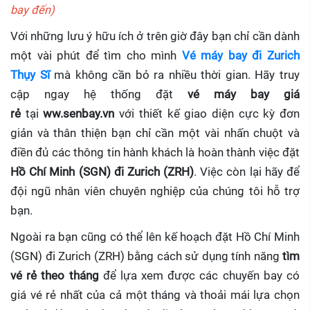
bay đến)
Với những lưu ý hữu ích ở trên giờ đây bạn chỉ cần dành
một vài phút để tìm cho mình
Vé máy bay đi Zurich
Thụy Sĩ
mà không cần bỏ ra nhiều thời gian. Hãy truy
cập ngay hệ thống đặt
vé máy bay giá
rẻ
tại
ww.senbay.vn
với thiết kế giao diện cực kỳ đơn
giản và thân thiện bạn chỉ cần một vài nhấn chuột và
điền đủ các thông tin hành khách là hoàn thành việc đặt
Hồ Chí Minh (SGN) đi Zurich (ZRH)
. Việc còn lại hãy để
đội ngũ nhân viên chuyên nghiệp của chúng tôi hỗ trợ
bạn.
Ngoài ra bạn cũng có thể lên kế hoạch đặt Hồ Chí Minh
(SGN) đi Zurich (ZRH) bằng cách sử dụng tính năng
tìm
vé rẻ theo tháng
để lựa xem được các chuyến bay có
giá vé rẻ nhất của cả một tháng và thoải mái lựa chọn