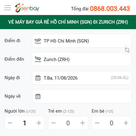
0868.003.443
Tổng đài
VÉ MÁY BAY GIÁ RẺ HỒ CHÍ MINH (SGN) ĐI ZURICH (ZRH)
Điểm đi
TP Hồ Chí Minh (SGN)
Điểm đến
Zurich (ZRH)
Ngày đi
T.Ba, 11/08/2026
(29/06 ÂL)
Ngày về
Người lớn
Trẻ em
Em bé
(≥12t)
(2-12t)
(<2t)
1
0
0