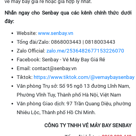
vé máy bay giá rẻ hoặc giá hợp lý nhất.
Nhắn ngay cho Senbay qua các kênh chính thức dưới
đây:
Website:
www.senbay.vn
Tổng đài/Zalo: 0868003443 | 0818003443
Zalo Official:
zalo.me/2536482677153226070
Facebook: Senbay - Vé Máy Bay Giá Rẻ
Email: contact@senbay.vn
Tiktok:
https://www.tiktok.com/@vemaybaysenbay
Văn phòng Trụ sở: Số 95 ngõ 13 đường Lĩnh Nam,
Phường Vĩnh Tuy, Thành phố Hà Nội, Việt Nam
Văn phòng Giao dịch: 97 Trần Quang Diệu, phường
Nhiêu Lộc, Thành phố Hồ Chí Minh.
CÔNG TY TNHH VÉ MÁY BAY SENBAY