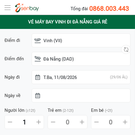
0868.003.443
Tổng đài
VÉ MÁY BAY VINH ĐI ĐÀ NẴNG GIÁ RẺ
Điểm đi
Vinh (VII)
Điểm đến
Đà Nẵng (DAD)
Ngày đi
T.Ba, 11/08/2026
(29/06 ÂL)
Ngày về
Người lớn
Trẻ em
Em bé
(≥12t)
(2-12t)
(<2t)
1
0
0