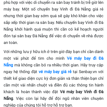
phù hợp với việc di chuyển ra sân bay tránh bị trễ giờ lên
máy bay. Một số chuyến bay Vinh đi Đà Nẵng giá rẻ
nhưng thời gian bay sớm quá sẽ gây khó khăn cho việc
sắp xếp thời gian ra sân bay. Nếu chuyến bay Vinh đi Đà
Nẵng khởi hành quá muộn thì cần có kế hoạch người
đón tại sân bay Đà Nẵng để việc di chuyển về nhà được
an toàn.
Với những lưu ý hữu ích ở trên giờ đây bạn chỉ cần dành
một vài phút để tìm cho mình
Vé máy bay đi Đà
Nẵng
mà không cần bỏ ra nhiều thời gian. Hãy truy cập
ngay hệ thống đặt
vé máy bay giá rẻ
tại Senbay.vn với
thiết kế giao diện cực kỳ đơn giản và thân thiện bạn chỉ
cần một vài nhấn chuột và điền đủ các thông tin hành
khách là hoàn thành việc đặt
Vé máy bay Vinh đi Đà
Nẵng
. Việc còn lại hãy để đội ngũ nhân viên chuyên
nghiệp của chúng tôi hỗ trợ hỗ trợ bạn.