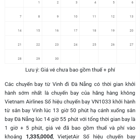
1
2
3
4
5
6
7
8
9
10
11
12
13
14
15
16
17
18
19
20
21
22
23
24
25
26
27
28
29
30
Lưu ý: Giá vé chưa bao gồm thuế + phí
Các chuyến bay từ Vinh đi Đà Nẵng có thời gian khởi
hành sớm nhất là chuyến bay của hãng hàng không
Vietnam Airlines Số hiệu chuyến bay VN1033 khởi hành
từ sân bay Vinh lúc 13 giờ 50 phút hạ cánh xuống sân
bay Đà Nẵng lúc 14 giờ 55 phút với tổng thời gian bay là
1 giờ + 5 phút, giá vé đã bao gồm thuế và phí vào
khoảng
1,335,000đ
, VietjetAir Số hiệu chuyến bay