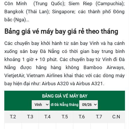
Côn Minh (Trung Quốc); Siem Riep (Campuchia);
Bangkok (Thái Lan); Singapore; các thành phố Đông
bắc (Nga)…
Bảng giá vé máy bay giá rẻ theo tháng
Các chuyến bay khởi hành từ sân bay Vinh và hạ cánh
xuống sân bay Đà Nẵng có thời gian bay trung bình
khoảng 1 giờ + 10 phút. Các chuyến bay từ Vinh đi Đà
Nẵng được hãng hàng không Bamboo Airways,
VietjetAir, Vietnam Airlines khai thác với các dòng máy
bay hiện đại như: Airbus A320 và Airbus A321.
BẢNG GIÁ VÉ MÁY BAY
đi Đà Nẵng tháng
T.2
T.3
T.4
T.5
T.6
T.7
C.N